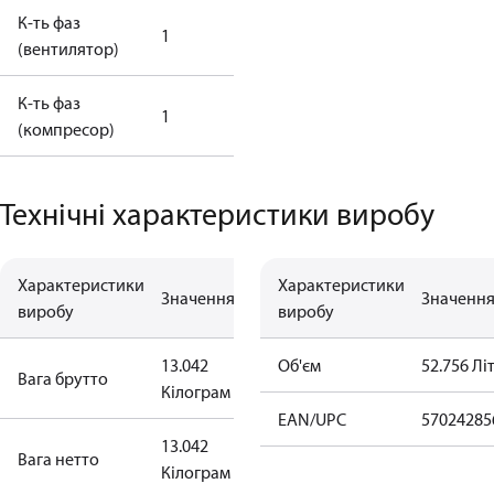
К-ть фаз
1
(вентилятор)
К-ть фаз
1
(компресор)
Технічні характеристики виробу
Характеристики
Характеристики
Значення
Значенн
виробу
виробу
13.042
Об'єм
52.756 Лі
Вага брутто
Кілограм
EAN/UPC
57024285
13.042
Bага нетто
Кілограм