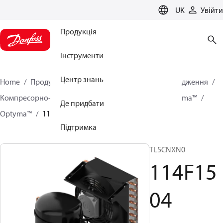
LANGUAGE
UK
Увійти
Продукція
Інструменти
Центр знань
Home
Продукція
Кліматичні рішення для охолодження
Компресорно-конденсаторні агрегати
Серія Optyma™
Де придбати
Optyma™
114F1504
Підтримка
TL5CNXN0
114F15
04