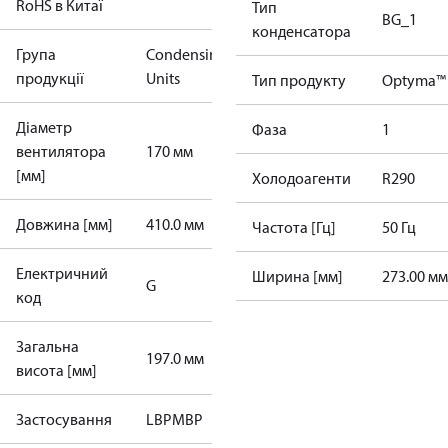
RoHS в Китаї
Тип
BG_1
конденсатора
Група
Condensing
продукції
Units
Тип продукту
Optyma™
Діаметр
Фаза
1
вентилятора
170 мм
[мм]
Холодоагенти
R290
Довжина [мм]
410.0 мм
Частота [Гц]
50 Гц
Електричний
Ширина [мм]
273.00 мм
G
код
Загальна
197.0 мм
висота [мм]
Застосування
LBP
MBP