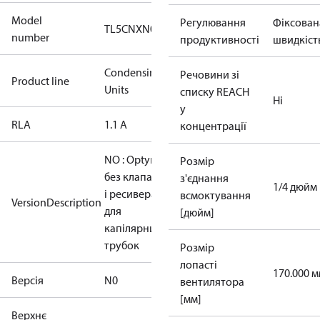
Model
Регулювання
Фіксован
TL5CNXN0
number
продуктивності
швидкіст
Condensing
Речовини зі
Product line
Units
списку REACH
Ні
у
RLA
1.1 A
концентрації
NO : Optyma
Розмір
без клапанів
з'єднання
1/4 дюйм
і ресивера
всмоктування
VersionDescription
для
[дюйм]
капілярних
трубок
Розмір
лопасті
170.000 
Версія
N0
вентилятора
[мм]
Верхнє