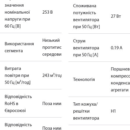
значення
Споживана
номінальної
253 В
потужність
27 Вт
напруги при
вентилятора
60 Гц [В]
при 50 Гц [Вт]
Низький
Струм
Використання
протитиск
Протитиск
вентилятора
0.19 А
сегмента
середовища
при 50 Гц [A]
Витрата
Поршнев
повітря при
243 м³/год
компрес
Технологія
50 Гц [м³/год]
конденса
агрегати
Відповідність
RoHS в
Поза ним
Тип кожуха/
Євросоюзі
решітки
H1
вентилятора
Відповідність
Поза ним