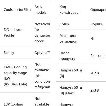
Active
Код
CoolselectorFilter
Одинарн
models
конфігурації
Not relevant
Колір
Чорний
DG Indicator
for
Profile
dangerous
Місце для
Ні
goods
батарейок
Family
Optyma™
Назва
Bare unit
продукту
Not
HMBP Cooling
available for
Напруга 50 Гц
capacity range
207 В
this
[В]
[kW]
condition /
(R513A/R134a)
refrigerant
Напруга 50 Гц
253 В
[В] [Макс.]
Not
LBP Cooling
available for
Напруга