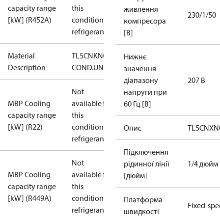
capacity range
this
живлення
230/1/50
[kW] (R452A)
condition /
компресора
refrigerant
[В]
Material
TL5CNKN0
Нижнє
Description
COND.UNIT
значення
діапазону
207 В
Not
напруги при
MBP Cooling
available for
60 Гц [В]
capacity range
this
[kW] (R22)
condition /
Опис
TL5CNXN
refrigerant
Підключення
Not
рідинної лінії
1/4 дюйм
MBP Cooling
available for
[дюйм]
capacity range
this
[kW] (R449A)
condition /
Платформа
Fixed-sp
refrigerant
швидкості