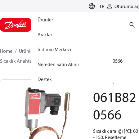
LANGUAGE
TR
Oturumu aç
Ürünler
Araçlar
İndirme Merkezi
Home
Ürünler
Sensing solutions
Anahtarlar
Sıcaklık Anahtarları
MBC 8000 / MBC 8100
061B820566
Nereden Satın Alınır
Destek
MBC 8100
061B82
0566
Sıcaklık aralığı [°C]: 60
- 150, Resetleme