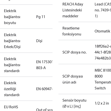
REACH Aday
Lead (CA
Listesindeki
no. 7439-
Elektrik
maddeler
1)
bağlantısı
Pg 11
boyutu
Resetleme
Otomatik
fonksiyonu
Elektrik
bağlantısı
Dişi
18ff26a2-
Erkek/Dişi
SCIP dosya no.
44c1-8f28
74e482b3
Elektrik
EN 175301-
bağlantısı
803-A
MBC 8100
standardı
SCIP dosyası
8000
ürün adı
Temperat
Elektrik
Switch
özelliği
EN 60947-5
standardı
Sensör boyutu
1/2 x 2 in
(Ø x L) [inç]
EU RoHS
Out of scope