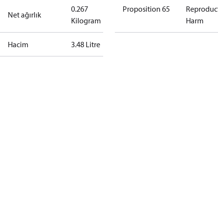
0.267
Proposition 65
Reproduc
Net ağırlık
Kilogram
Harm
Hacim
3.48 Litre