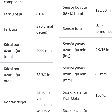
compliance
Sensör boyutu
13 x 50 
(Ø x L) [mm]
Fark (FS) [K]
6.0 K
Uzak
Sabit (maks.
Sensör türü
Fark tipi
termomet
değer)
Sensör yuvası
Kılcal boru
uzunluğu min.
2 9/16 in
uzunluğu
2000 mm
[inç]
[mm]
Sensör yuvası
Kılcal boru
uzunluğu min.
65 mm
uzunluğu
78 3/4 in
[mm]
oranı
Sıcaklık aralığı
AC15=0.5 A,
150 °C
[°C] [Maks.]
250
Kontak değeri
V
DC13=12
Sıcaklık aralığı
W, 125 V