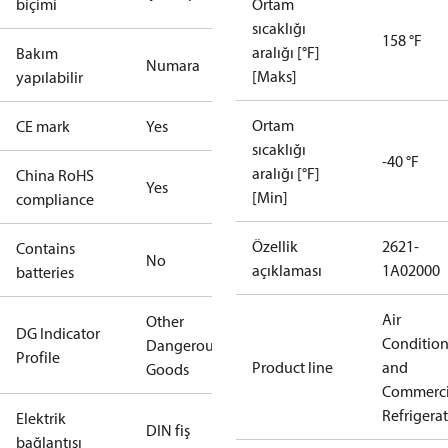
biçimi
Ortam
sıcaklığı
158 °F
aralığı [°F]
Bakım
Numara
[Maks]
yapılabilir
Ortam
CE mark
Yes
sıcaklığı
-40 °F
aralığı [°F]
China RoHS
Yes
[Min]
compliance
Özellik
2621-
Contains
No
açıklaması
1A02000
batteries
Air
Other
DG Indicator
Conditio
Dangerous
Profile
Product line
and
Goods
Commerci
Refrigera
Elektrik
DIN fiş
bağlantısı