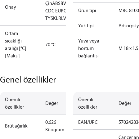
Çin
ABS
BV
CCC
CCS
CE
DNV
EAC
GL
KRS
LLC
Onay
Ürün tipi
MBC 8100
CDC EURO-
TYSK
LR
LVD
NKK
RINA
RMRS
RoHS
TYSK
Yük tipi
Adsorpsi
Ortam
sıcaklığı
Yuva veya
70 °C
aralığı [°C]
hortum
M 18 x 1.5
[Maks.]
bağlantısı
Genel özellikler
Önemli
Önemli
Değer
Değer
özellikler
özellikler
0.626
EAN/UPC
57024283
Brüt ağırlık
Kilogram
Cancer a