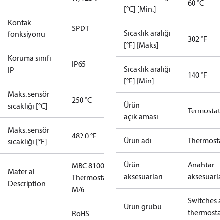
60 °C
[°C] [Min.]
Kontak
SPDT
Sıcaklık aralığı
fonksiyonu
302 °F
[°F] [Maks]
Koruma sınıfı
IP65
Sıcaklık aralığı
IP
140 °F
[°F] [Min]
Maks. sensör
250 °C
Ürün
sıcaklığı [°C]
Termostat
açıklaması
Maks. sensör
482.0 °F
Ürün adı
Thermost
sıcaklığı [°F]
Ürün
Anahtar
MBC 8100
Material
aksesuarları
aksesuarla
Thermostat
Description
M/6
Switches 
Ürün grubu
thermosta
RoHS