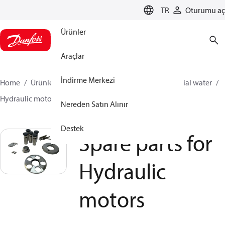
LANGUAGE
TR
Oturumu aç
Ürünler
Araçlar
İndirme Merkezi
Home
Ürünler
Yüksek Basınç Pompaları
Industrial water
Hydraulic motors
Spare parts for Hydraulic motors
Nereden Satın Alınır
Destek
Spare parts for
Hydraulic
motors