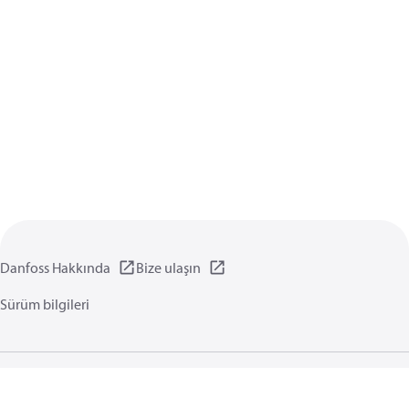
Danfoss Hakkında
Bize ulaşın
Sürüm bilgileri
Gizlilik politikası
Kullanım koşulları
Genel bilgi