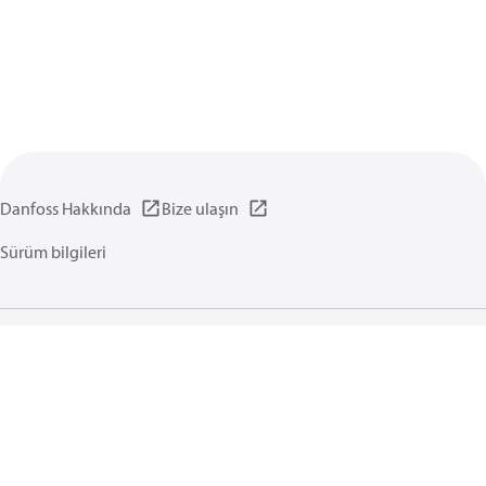
Danfoss Hakkında
Bize ulaşın
Sürüm bilgileri
Gizlilik politikası
Kullanım koşulları
Genel bilgi
Çerezler