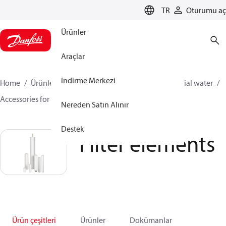
LANGUAGE
TR
Oturumu aç
Ürünler
Araçlar
İndirme Merkezi
Home
Ürünler
Yüksek Basınç Pompaları
Industrial water
Accessories for industrial water
Filter elements
Nereden Satın Alınır
Destek
Filter elements
Ürün çeşitleri
Ürünler
Dokümanlar