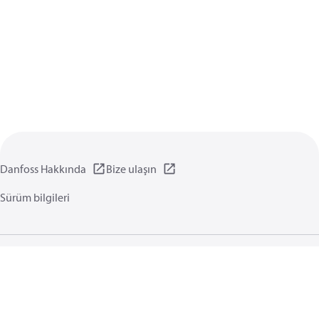
Danfoss Hakkında
Bize ulaşın
Sürüm bilgileri
Gizlilik politikası
Kullanım koşulları
Genel bilgi
Çerezler