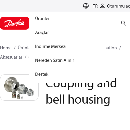
LANGUAGE
TR
Oturumu aç
Ürünler
Araçlar
İndirme Merkezi
Home
Ürünler
Yüksek Basınç Pompaları
Desalination
Aksesuarlar
Coupling and bell housing
Nereden Satın Alınır
Destek
Coupling and
bell housing