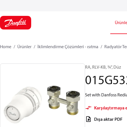
Ürünle
Home
Ürünler
İklimlendirme Çözümleri - ısıtma
Radyatör Te
RA, RLV-KB, ¾", Düz
015G53
Set with Danfoss Redia
Karşılaştırmaya 
Dışa aktar PDF