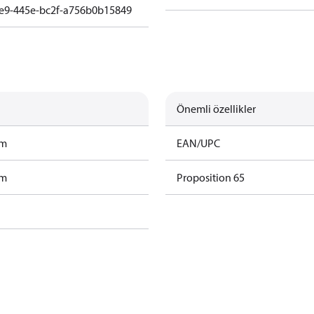
e9-445e-bc2f-a756b0b15849
Önemli özellikler
am
EAN/UPC
am
Proposition 65