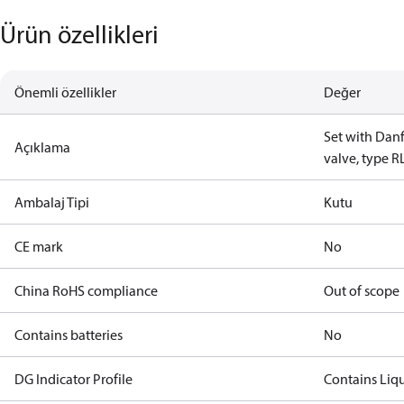
Ürün özellikleri
Önemli özellikler
Değer
Set with Danf
Açıklama
valve, type R
Ambalaj Tipi
Kutu
CE mark
No
China RoHS compliance
Out of scope
Contains batteries
No
DG Indicator Profile
Contains Liq