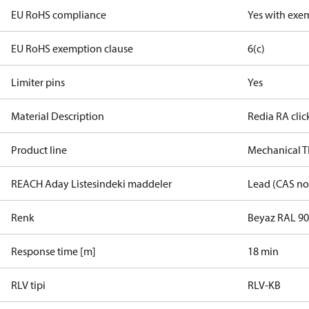
EU RoHS compliance
Yes with exe
EU RoHS exemption clause
6(c)
Limiter pins
Yes
Material Description
Redia RA clic
Product line
Mechanical 
REACH Aday Listesindeki maddeler
Lead (CAS no
Renk
Beyaz RAL 9
Response time [m]
18 min
RLV tipi
RLV-KB