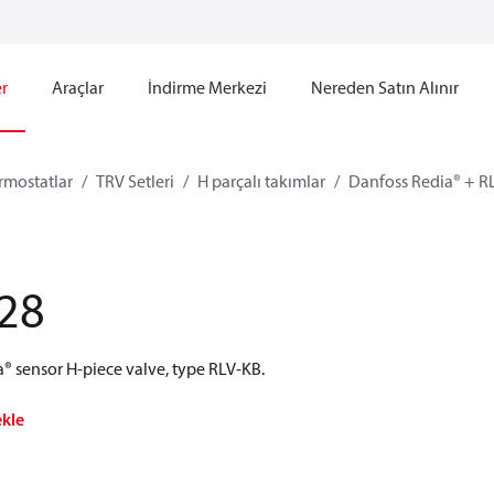
r
Araçlar
İndirme Merkezi
Nereden Satın Alınır
rmostatlar
TRV Setleri
H parçalı takımlar
Danfoss Redia® + R
28
® sensor H-piece valve, type RLV-KB.
ekle