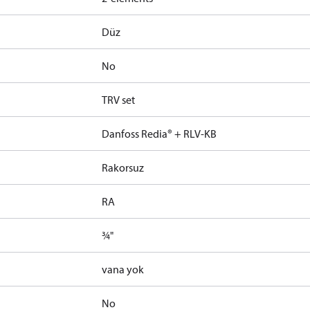
Düz
No
TRV set
Danfoss Redia® + RLV-KB
Rakorsuz
RA
¾"
vana yok
No