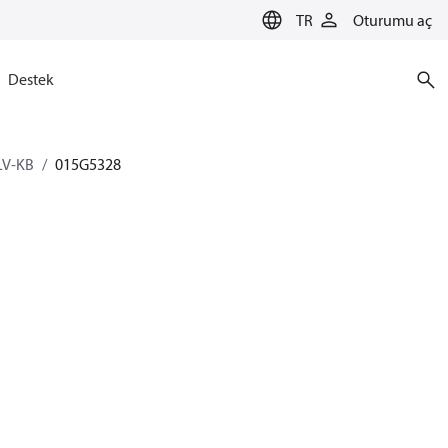
TR
Oturumu aç
Destek
LV-KB
015G5328