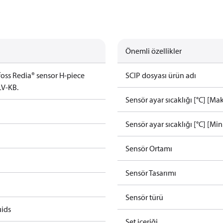
Önemli özellikler
oss Redia® sensor H-piece
SCIP dosyası ürün adı
LV-KB.
Sensör ayar sıcaklığı [°C] [Mak
Sensör ayar sıcaklığı [°C] [Min
Sensör Ortamı
Sensör Tasarımı
Sensör türü
uids
Set içeriği