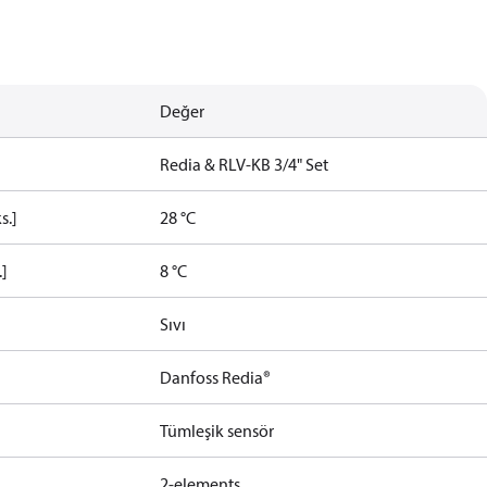
Değer
Redia & RLV-KB 3/4" Set
s.]
28 °C
.]
8 °C
Sıvı
Danfoss Redia®
Tümleşik sensör
2-elements