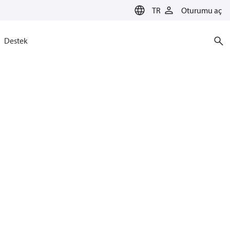
TR
Oturumu aç
Destek