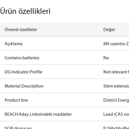
Ürün özellikleri
Önemli özellikler
Değer
Açıklama
Mil uzantısı Z
Contains batteries
No
DG Indicator Profile
Not relevant
Material Description
Stem extensi
Product line
District Ener
REACH Aday Listesindeki maddeler
Lead (CAS no
SCIP dosya no.
fc16bcbb-9b