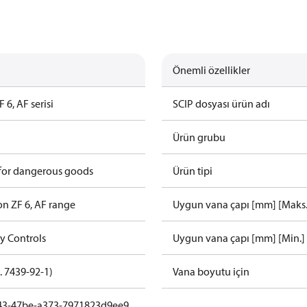
Önemli özellikler
F 6, AF serisi
SCIP dosyası ürün adı
Ürün grubu
 for dangerous goods
Ürün tipi
on ZF 6, AF range
Uygun vana çapı [mm] [Maks.
gy Controls
Uygun vana çapı [mm] [Min.]
. 7439-92-1)
Vana boyutu için
43-47be-a373-7971823d9ee9