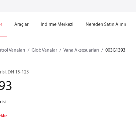
r
Araçlar
İndirme Merkezi
Nereden Satın Alınır
trol Vanaları
Glob Vanalar
Vana Aksesuarları
003G1393
erisi, DN 15-125
93
risi
ekle