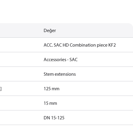
Değer
ACC. SAC HD Combination piece KF2
Accessories - SAC
Stem extensions
]
125 mm
15 mm
DN 15-125