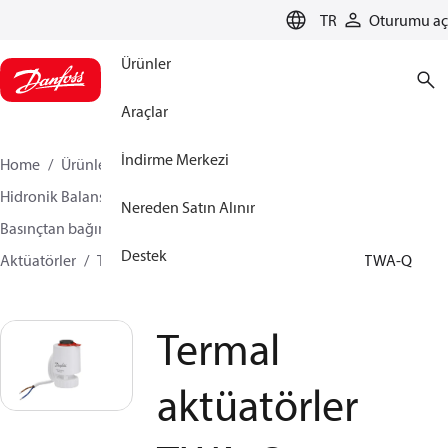
LANGUAGE
TR
Oturumu aç
Ürünler
Araçlar
İndirme Merkezi
Home
Ürünler
İklimlendirme Çözümleri - ısıtma
Hidronik Balans ve Kontrol
Nereden Satın Alınır
Basınçtan bağımsız dengeleme ve kontrol vanaları
Destek
Aktüatörler
Termal aktüatörler
Termal aktüatörler TWA-Q
Termal
aktüatörler