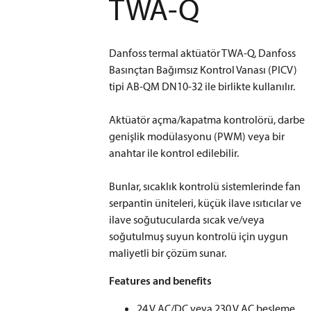
TWA-Q
Danfoss termal aktüatör TWA-Q, Danfoss
Basınçtan Bağımsız Kontrol Vanası (PICV)
tipi AB-QM DN10-32 ile birlikte kullanılır.
Aktüatör açma/kapatma kontrolörü, darbe
genişlik modülasyonu (PWM) veya bir
anahtar ile kontrol edilebilir.
Bunlar, sıcaklık kontrolü sistemlerinde fan
serpantin üniteleri, küçük ilave ısıtıcılar ve
ilave soğutucularda sıcak ve/veya
soğutulmuş suyun kontrolü için uygun
maliyetli bir çözüm sunar.
Features and benefits
24 V AC/DC veya 230 V AC besleme