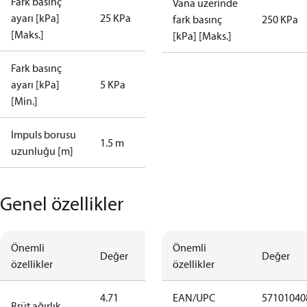
Fark basınç
Vana üzerinde
ayarı [kPa]
25 KPa
fark basınç
250 KPa
[Maks.]
[kPa] [Maks.]
Fark basınç
ayarı [kPa]
5 KPa
[Min.]
İmpuls borusu
1.5 m
uzunluğu [m]
Genel özellikler
Önemli
Önemli
Değer
Değer
özellikler
özellikler
4.71
EAN/UPC
57101040
Brüt ağırlık