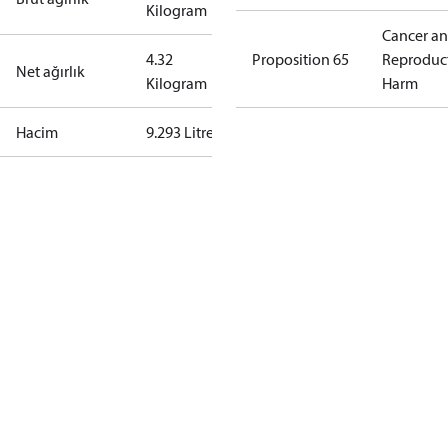
Kilogram
Cancer a
4.32
Proposition 65
Reproduc
Net ağırlık
Kilogram
Harm
Hacim
9.293 Litre