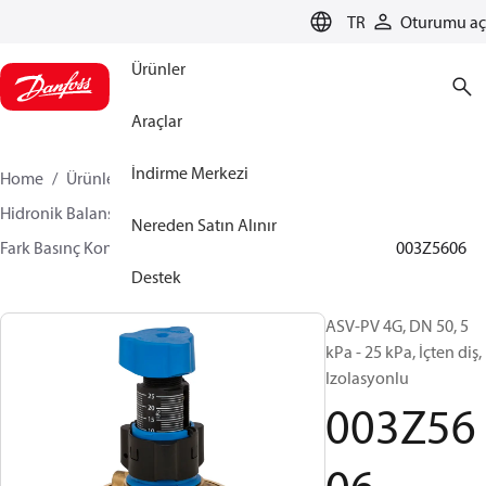
LANGUAGE
TR
Oturumu aç
Ürünler
Araçlar
İndirme Merkezi
Home
Ürünler
İklimlendirme Çözümleri - ısıtma
Hidronik Balans ve Kontrol
Otomatik Balans
Nereden Satın Alınır
Fark Basınç Kontrolörleri
ASV-PV
ASV-PV 4 gen
003Z5606
Destek
ASV-PV 4G, DN 50, 5
kPa - 25 kPa, İçten diş,
Izolasyonlu
003Z56