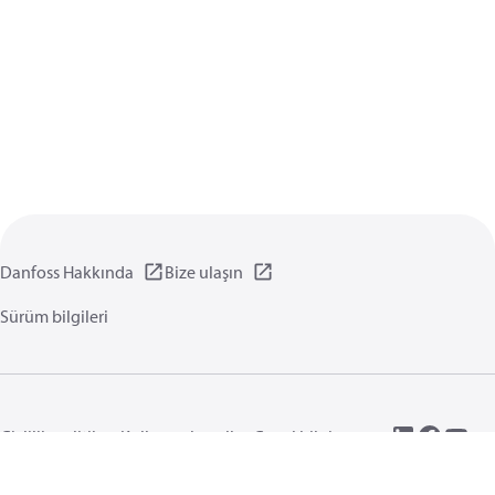
Danfoss Hakkında
Bize ulaşın
Sürüm bilgileri
Gizlilik politikası
Kullanım koşulları
Genel bilgi
Çerezler