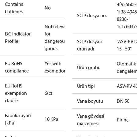
Contains
4f955b0e
No
batteries
1f38-4945
SCIP dosya no.
8238-
Not relevant
1c1c6037
DG Indicator
for
Profile
dangerous
SCIP dosyası
"ASV-PV 
goods
ürün adı
15 - 50"
EU RoHS
Yes with
Otomatik
Ürün grubu
compliance
exemptions
dengele
EU RoHS
Ürün tipi
ASV-PV 4
exemption
6(c)
clause
Vana boyutu
DN 50
Fabrika ayarı
Vana gövdesi
10 KPa
Pirinç
[kPa]
malzemesi