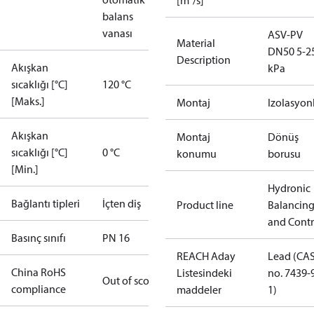
[m³/s]
balans
vanası
ASV-PV
Material
DN50 5-2
Description
Akışkan
kPa
sıcaklığı [°C]
120 °C
[Maks.]
Montaj
Izolasyon
Akışkan
Montaj
Dönüş
sıcaklığı [°C]
0 °C
konumu
borusu
[Min.]
Hydronic
Bağlantı tipleri
İçten diş
Product line
Balancin
and Contr
Basınç sınıfı
PN 16
REACH Aday
Lead (CA
China RoHS
Listesindeki
no. 7439-
Out of scope
compliance
maddeler
1)