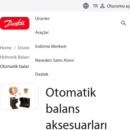
LANGUAGE
TR
Oturumu aç
Ürünler
Araçlar
İndirme Merkezi
Home
Ürünler
İklimlendirme Çözümleri - ısıtma
Hidronik Balans ve Kontrol
Otomatik Balans
Nereden Satın Alınır
Otomatik balans aksesuarları
Destek
Otomatik
balans
aksesuarları