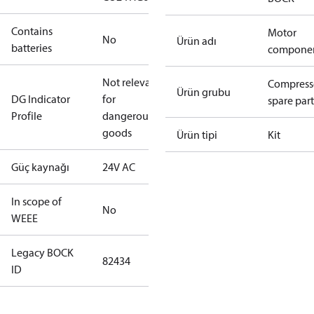
Contains
Motor
No
Ürün adı
batteries
compone
Not relevant
Compress
Ürün grubu
DG Indicator
for
spare part
Profile
dangerous
goods
Ürün tipi
Kit
Güç kaynağı
24V AC
In scope of
No
WEEE
Legacy BOCK
82434
ID