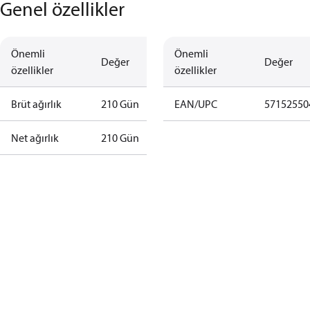
Genel özellikler
Önemli
Önemli
Değer
Değer
özellikler
özellikler
Brüt ağırlık
210 Gün
EAN/UPC
57152550
Net ağırlık
210 Gün