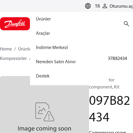
LANGUAGE
TR
Oturumu aç
Ürünler
Araçlar
İndirme Merkezi
Home
Ürünler
İklimlendirme Çözümleri - ısıtma
Kompresörler
BOCK yedek parça ve aksesuarları
097B82434
Nereden Satın Alınır
Destek
BOCK, Motor
component, Kit
097B82
434
Compressors spare