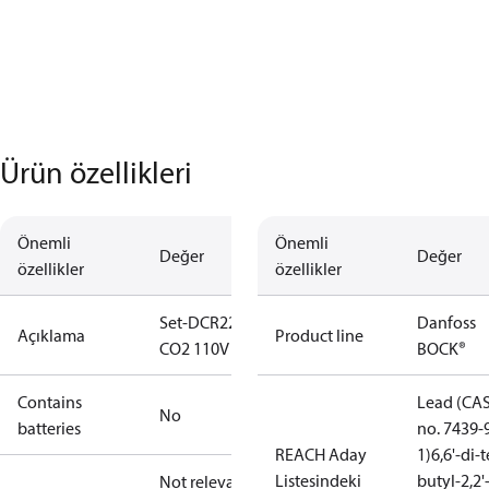
Ürün özellikleri
Önemli
Önemli
Değer
Değer
özellikler
özellikler
Set-DCR22
Danfoss
Açıklama
Product line
CO2 110V AC
BOCK®
Contains
Lead (CA
No
batteries
no. 7439-
REACH Aday
1)
6,6'-di-t
Listesindeki
butyl-2,2'
Not relevant