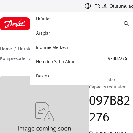
LANGUAGE
TR
Oturumu aç
Ürünler
Araçlar
İndirme Merkezi
Home
Ürünler
İklimlendirme Çözümleri - ısıtma
Kompresörler
BOCK yedek parça ve aksesuarları
097B82276
Nereden Satın Alınır
Destek
BOCK, Heater,
Capacity regulator
097B82
276
Compressors spare