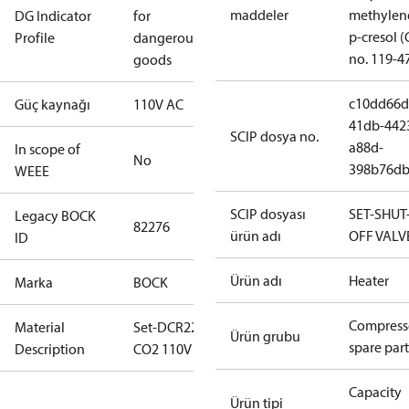
maddeler
methylen
DG Indicator
for
p-cresol 
Profile
dangerous
no. 119-4
goods
c10dd66d
Güç kaynağı
110V AC
41db-442
SCIP dosya no.
a88d-
In scope of
No
398b76db
WEEE
SCIP dosyası
SET-SHUT
Legacy BOCK
82276
ürün adı
OFF VALV
ID
Ürün adı
Heater
Marka
BOCK
Compress
Material
Set-DCR22
Ürün grubu
spare part
Description
CO2 110V AC
Capacity
Ürün tipi