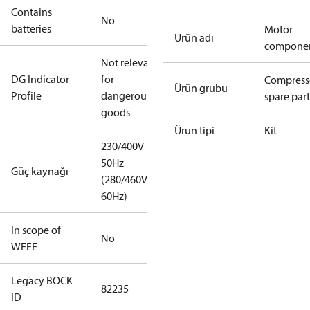
Contains
No
batteries
Motor
Ürün adı
compone
Not relevant
DG Indicator
for
Compress
Ürün grubu
Profile
dangerous
spare part
goods
Ürün tipi
Kit
230/400V
50Hz
Güç kaynağı
(280/460V
60Hz)
In scope of
No
WEEE
Legacy BOCK
82235
ID