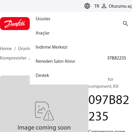
LANGUAGE
TR
Oturumu aç
Ürünler
Araçlar
İndirme Merkezi
Home
Ürünler
İklimlendirme Çözümleri - ısıtma
Kompresörler
BOCK yedek parça ve aksesuarları
097B82235
Nereden Satın Alınır
Destek
BOCK, Motor
component, Kit
097B82
235
Compressors spare