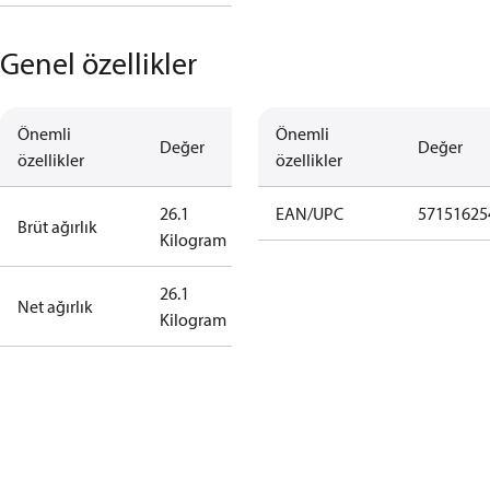
Genel özellikler
Önemli
Önemli
Değer
Değer
özellikler
özellikler
26.1
EAN/UPC
57151625
Brüt ağırlık
Kilogram
26.1
Net ağırlık
Kilogram