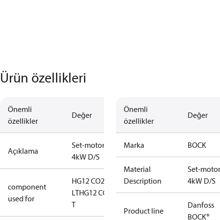
Ürün özellikleri
Önemli
Önemli
Değer
Değer
özellikler
özellikler
Set-motor
Marka
BOCK
Açıklama
4kW D/S
Material
Set-moto
HG12 CO2
Description
4kW D/S
component
LT
HG12 CO2
used for
T
Danfoss
Product line
BOCK®