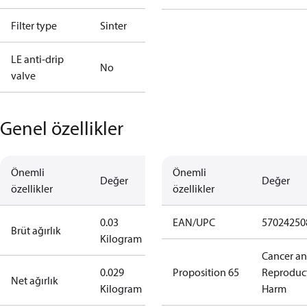
Filter type
Sinter
LE anti-drip
No
valve
Genel özellikler
Önemli
Önemli
Değer
Değer
özellikler
özellikler
0.03
EAN/UPC
57024250
Brüt ağırlık
Kilogram
Cancer a
0.029
Proposition 65
Reproduc
Net ağırlık
Kilogram
Harm