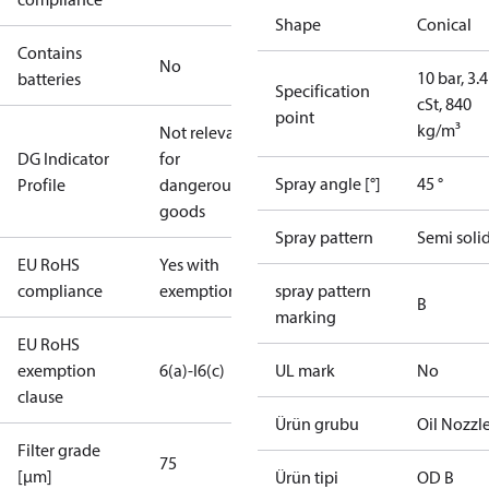
Shape
Conical
Contains
No
10 bar, 3.4
batteries
Specification
cSt, 840
point
kg/m³
Not relevant
DG Indicator
for
Spray angle [°]
45 °
Profile
dangerous
goods
Spray pattern
Semi soli
EU RoHS
Yes with
compliance
exemptions
spray pattern
B
marking
EU RoHS
exemption
6(a)-I
6(c)
UL mark
No
clause
Ürün grubu
Oil Nozzl
Filter grade
75
[µm]
Ürün tipi
OD B