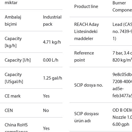
miktar
Burner
Product line
Compone
Ambalaj
Industrial
biçimi
pack
REACH Aday
Lead (CA
Listesindeki
no. 7439-
Capacity
maddeler
1)
4.71 kg/h
[kg/h]
Reference
7 bar, 3.4 
Capacity [l/h]
0.00 L/h
point
820 kg/m
Capacity
9e8c05db
1.25 gal/h
[USgal/h]
7208-400
SCIP dosya no.
ad5e-
feb3477a
CE mark
Yes
OD B OEM
CEN
No
SCIP dosyası
Nozzle 1.
ürün adı
6.00 gph
China RoHS
Yes
compliance