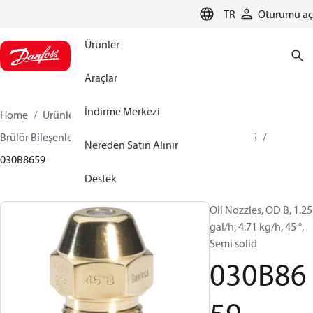
LANGUAGE
TR
Oturumu aç
Ürünler
Araçlar
İndirme Merkezi
Home
Ürünler
İklimlendirme Çözümleri - ısıtma
Brülör Bileşenleri
Yağ Nozülleri
OD B / OD H / OD S
Nereden Satın Alınır
030B8659
Destek
Oil Nozzles, OD B, 1.25
gal/h, 4.71 kg/h, 45 °,
Semi solid
030B86