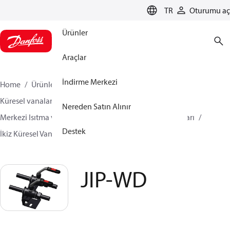
LANGUAGE
TR
Oturumu aç
Ürünler
Araçlar
İndirme Merkezi
Home
Ürünler
İklimlendirme Çözümleri - ısıtma
Küresel vanalar
Nereden Satın Alınır
Merkezi Isıtma ve Merkezi Soğutma Çelik Küresel Vanaları
Destek
İkiz Küresel Vanalar
JIP-WD
JIP-WD