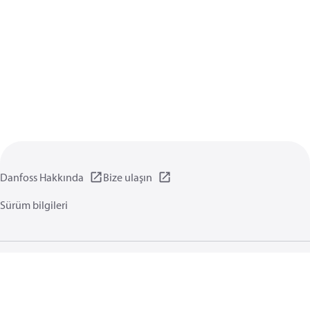
Danfoss Hakkında
Bize ulaşın
Sürüm bilgileri
Gizlilik politikası
Kullanım koşulları
Genel bilgi
Çerezler