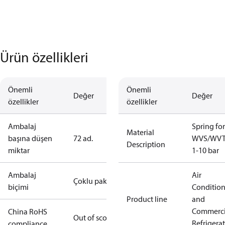
Ürün özellikleri
Önemli
Önemli
Değer
Değer
özellikler
özellikler
Ambalaj
Spring for
Material
başına düşen
72 ad.
WVS/WV
Description
miktar
1-10 bar
Ambalaj
Air
Çoklu paket
biçimi
Conditio
Product line
and
Commerci
China RoHS
Out of scope
Refrigera
compliance