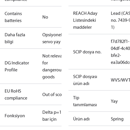
REACH Aday
Lead (CA
Contains
No
Listesindeki
no. 7439-
batteries
maddeler
1)
Daha fazla
Opsiyonel
f7d782f1-
bilgi
servo yay
04df-4c40
SCIP dosya no.
bfe2-
Not relevant
ea3a06dc
DG Indicator
for
Profile
dangerous
SCIP dosyası
goods
WVS/WV
ürün adı
EU RoHS
Out of scope
Tip
compliance
Yay
tanımlaması
Delta p=1-10
Fonksiyon
Ürün adı
Spring
bar için