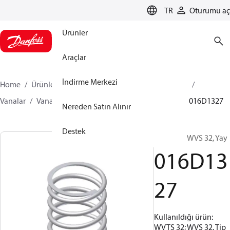
LANGUAGE
TR
Oturumu aç
Ürünler
Araçlar
İndirme Merkezi
Home
Ürünler
İklimlendirme Çözümleri - soğutma
Vanalar
Vanalar için Yedek Parçalar ve Aksesuarlar
016D1327
Nereden Satın Alınır
Destek
WVTS 32; WVS 32, Yay
016D13
27
Kullanıldığı ürün:
WVTS 32; WVS 32, Tip