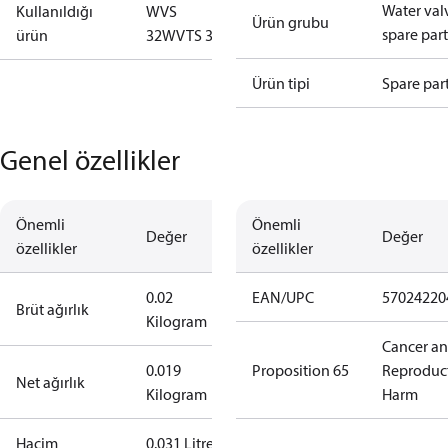
Water val
Kullanıldığı
WVS
Ürün grubu
spare part
ürün
32
WVTS 32
Ürün tipi
Spare par
Genel özellikler
Önemli
Önemli
Değer
Değer
özellikler
özellikler
0.02
EAN/UPC
57024220
Brüt ağırlık
Kilogram
Cancer a
0.019
Proposition 65
Reproduc
Net ağırlık
Kilogram
Harm
Hacim
0.031 Litre