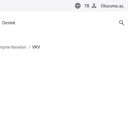
TR
Oturumu aç
Destek
nleşme Vanaları
VKV