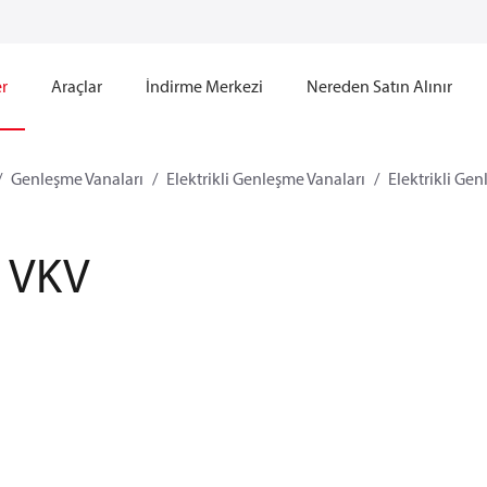
r
Araçlar
İndirme Merkezi
Nereden Satın Alınır
Genleşme Vanaları
Elektrikli Genleşme Vanaları
Elektrikli Ge
VKV