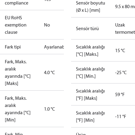
compliance
Sensör boyutu
9.5 x 80 
(Ø x L) [mm]
EU RoHS
exemption
No
Uzak
Sensör türü
clause
termomet
Fark tipi
Ayarlanabilir
Sıcaklık aralığı
15 °C
[°C] [Maks.]
Fark, Maks.
aralık
Sıcaklık aralığı
4.0 °C
-25 °C
ayarında [°C]
[°C] [Min.]
[Maks]
Sıcaklık aralığı
59 °F
Fark, Maks.
[°F] [Maks]
aralık
1.0 °C
ayarında [°C]
Sıcaklık aralığı
-11 °F
[Min]
[°F] [Min]
Fark, Min.
Ürün