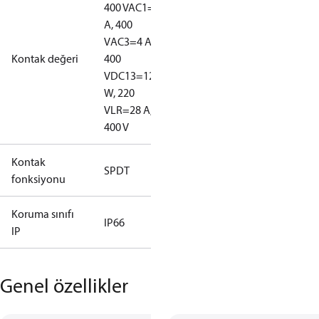
400 V
AC1=10
A, 400
V
AC3=4 A,
Kontak değeri
400
V
DC13=12
W, 220
V
LR=28 A,
400 V
Kontak
SPDT
fonksiyonu
Koruma sınıfı
IP66
IP
Genel özellikler