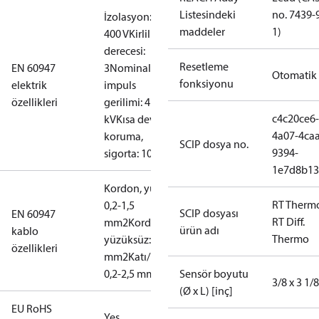
Listesindeki
no. 7439-
İzolasyon:
maddeler
1)
400 V
Kirlilik
derecesi:
Resetleme
EN 60947
3
Nominal
Otomatik
fonksiyonu
elektrik
impuls
özellikleri
gerilimi: 4
c4c20ce6-
kV
Kısa devre
4a07-4caa
koruma,
SCIP dosya no.
9394-
sigorta: 10 A
1e7d8b13
Kordon, yüzüklü:
RT Therm
0,2-1,5
SCIP dosyası
EN 60947
RT Diff.
mm2
Kordon,
ürün adı
kablo
Thermo
yüzüksüz: 0,2-2,5
özellikleri
mm2
Katı/Damarlı:
0,2-2,5 mm2
Sensör boyutu
3/8 x 3 1/8
(Ø x L) [inç]
EU RoHS
Yes