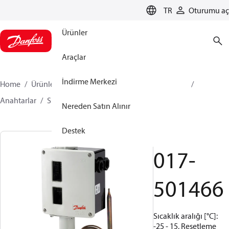
LANGUAGE
TR
Oturumu aç
Ürünler
Araçlar
İndirme Merkezi
Home
Ürünler
İklimlendirme Çözümleri - soğutma
Anahtarlar
Sıcaklık Anahtarları
RT
017-501466
Nereden Satın Alınır
Destek
RT3
017-
501466
Sıcaklık aralığı [°C]:
-25 - 15, Resetleme