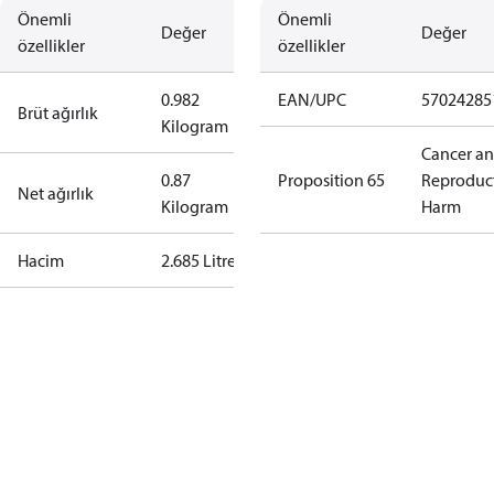
Önemli
Önemli
Değer
Değer
özellikler
özellikler
0.982
EAN/UPC
57024285
Brüt ağırlık
Kilogram
Cancer a
0.87
Proposition 65
Reproduc
Net ağırlık
Kilogram
Harm
Hacim
2.685 Litre