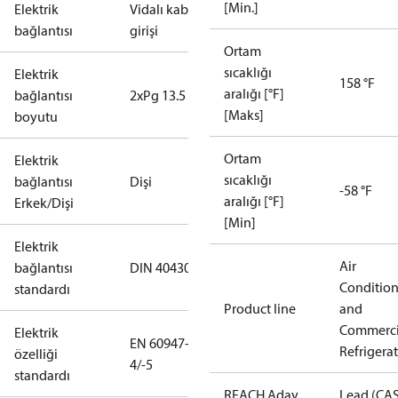
[Min.]
Elektrik
Vidalı kablo
bağlantısı
girişi
Ortam
sıcaklığı
Elektrik
158 °F
aralığı [°F]
bağlantısı
2xPg 13.5
[Maks]
boyutu
Ortam
Elektrik
sıcaklığı
bağlantısı
Dişi
-58 °F
aralığı [°F]
Erkek/Dişi
[Min]
Elektrik
Air
bağlantısı
DIN 40430
Conditio
standardı
Product line
and
Commerci
Elektrik
EN 60947-
Refrigera
özelliği
4/-5
standardı
REACH Aday
Lead (CA