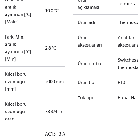
Termostat
aralık
açıklaması
10.0 °C
ayarında [°C]
[Maks]
Ürün adı
Thermost
Fark, Min.
Ürün
Anahtar
aralık
aksesuarları
aksesuarla
2.8 °C
ayarında [°C]
[Min]
Switches 
Ürün grubu
thermosta
Kılcal boru
uzunluğu
2000 mm
Ürün tipi
RT3
[mm]
Yük tipi
Buhar Ha
Kılcal boru
uzunluğu
78 3/4 in
oranı
AC15=3 A,