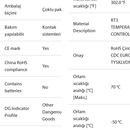
302.0 °F
Ambalaj
sıcaklığı [°F]
Çoklu paket
biçimi
RT3
Material
Bakım
Kontak
TEMPERA
Description
yapılabilir
sistemleri
CONTRO
CE mark
Yes
RoHS Çin
Onay
CDC EUR
TYSK
LVD
China RoHS
Yes
compliance
Ortam
sıcaklığı
Contains
70 °C
No
aralığı [°C]
batteries
[Maks.]
Other
DG Indicator
Ortam
Dangerous
Profile
sıcaklığı
Goods
-50 °C
aralığı [°C]