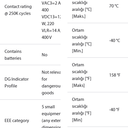
sıcaklığı
V
AC3=2 A,
70 °C
Contact rating
aralığı [°C]
400
@ 250K cycles
[Maks.]
V
DC13=12
W, 220
Ortam
V
LR=14 A,
sıcaklığı
400 V
-40 °C
aralığı [°C]
[Min.]
Contains
No
batteries
Ortam
sıcaklığı
Not relevant
158 °F
aralığı [°F]
DG Indicator
for
[Maks]
Profile
dangerous
goods
Ortam
sıcaklığı
5 small
-40 °F
aralığı [°F]
equipment
[Min]
EEE category
(any external
dimension <