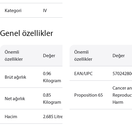
Kategori
IV
Genel özellikler
Önemli
Önemli
Değer
Değer
özellikler
özellikler
0.96
EAN/UPC
57024280
Brüt ağırlık
Kilogram
Cancer a
0.85
Proposition 65
Reproduc
Net ağırlık
Kilogram
Harm
Hacim
2.685 Litre