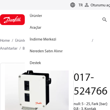
LANGUAGE
TR
Oturumu aç
Ürünler
Araçlar
İndirme Merkezi
Home
Ürünler
İklimlendirme Çözümleri - soğutma
Anahtarlar
Basınç Anahtarları
RT
017-524766
Nereden Satın Alınır
Destek
RT32W
017-
524766
null: 5 - 25, Fark [bar]:
0.8 - 3, Kontak