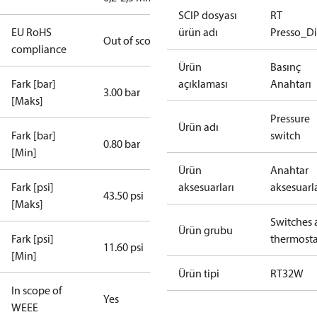
SCIP dosyası
RT
EU RoHS
ürün adı
Presso_Di
Out of scope
compliance
Ürün
Basınç
Fark [bar]
açıklaması
Anahtarı
3.00 bar
[Maks]
Pressure
Ürün adı
Fark [bar]
switch
0.80 bar
[Min]
Ürün
Anahtar
Fark [psi]
aksesuarları
aksesuarla
43.50 psi
[Maks]
Switches 
Ürün grubu
Fark [psi]
thermosta
11.60 psi
[Min]
Ürün tipi
RT32W
In scope of
Yes
WEEE