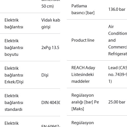
Patlama
50 cm)
136.0 bar
basıncı [bar]
Elektrik
Vidalı kablo
Air
bağlantısı
girişi
Conditio
Product line
and
Elektrik
Commerci
bağlantısı
2xPg 13.5
Refrigera
boyutu
REACH Aday
Lead (CA
Elektrik
Listesindeki
no. 7439-
bağlantısı
Dişi
maddeler
1)
Erkek/Dişi
Regülasyon
Elektrik
aralığı [bar] Pe
25.00 bar
bağlantısı
DIN 40430
[Maks]
standardı
Regülasyon
Elektrik
EN 60947-