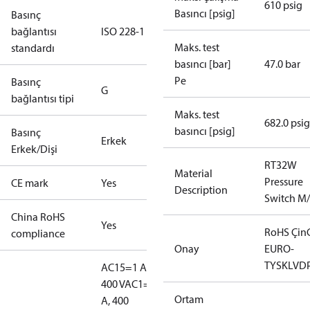
610 psig
Basıncı [psig]
Basınç
bağlantısı
ISO 228-1
Maks. test
standardı
basıncı [bar]
47.0 bar
Pe
Basınç
G
bağlantısı tipi
Maks. test
682.0 psig
basıncı [psig]
Basınç
Erkek
Erkek/Dişi
RT32W
Material
Pressure
CE mark
Yes
Description
Switch M
China RoHS
Yes
RoHS Çin
compliance
Onay
EURO-
TYSK
LVD
AC15=1 A,
400 V
AC1=10
Ortam
A, 400