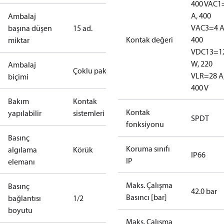
400 V
AC1
A, 400
Ambalaj
V
AC3=4 A
başına düşen
15 ad.
Kontak değeri
400
miktar
V
DC13=1
W, 220
Ambalaj
Çoklu paket
V
LR=28 A
biçimi
400 V
Bakım
Kontak
Kontak
yapılabilir
sistemleri
SPDT
fonksiyonu
Basınç
Koruma sınıfı
algılama
Körük
IP66
IP
elemanı
Maks. Çalışma
Basınç
42.0 bar
Basıncı [bar]
bağlantısı
1/2
boyutu
Maks. Çalışma