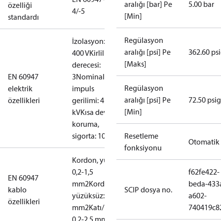
aralığı [bar] Pe
5.00 bar
özelliği
4/-5
[Min]
standardı
Regülasyon
İzolasyon:
aralığı [psi] Pe
362.60 ps
400 V
Kirlilik
[Maks]
derecesi:
EN 60947
3
Nominal
Regülasyon
elektrik
impuls
aralığı [psi] Pe
72.50 psig
özellikleri
gerilimi: 4
[Min]
kV
Kısa devre
koruma,
sigorta: 10 A
Resetleme
Otomatik
fonksiyonu
Kordon, yüzüklü:
0,2-1,5
f62fe422-
EN 60947
mm2
Kordon,
beda-433
kablo
SCIP dosya no.
yüzüksüz: 0,2-2,5
a602-
özellikleri
mm2
Katı/Damarlı:
740419c8
0,2-2,5 mm2