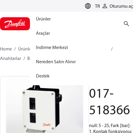
LANGUAGE
TR
Oturumu aç
Ürünler
Araçlar
İndirme Merkezi
Home
Ürünler
İklimlendirme Çözümleri - soğutma
Anahtarlar
Basınç Anahtarları
RT
017-518366
Nereden Satın Alınır
Destek
RT19S
017-
518366
null: 5 - 25, Fark [bar]:
1, Kontak fonksiyonu: