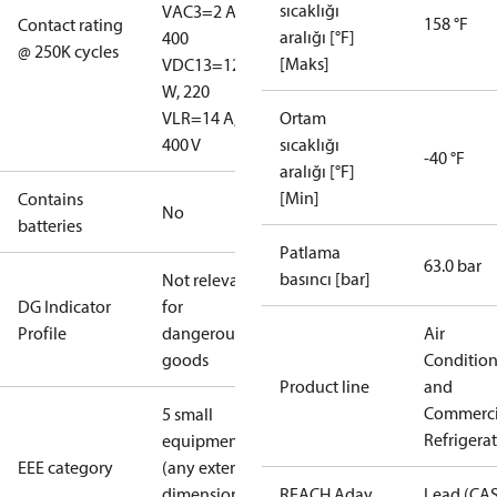
sıcaklığı
V
AC3=2 A,
158 °F
Contact rating
aralığı [°F]
400
@ 250K cycles
[Maks]
V
DC13=12
W, 220
V
LR=14 A,
Ortam
400 V
sıcaklığı
-40 °F
aralığı [°F]
[Min]
Contains
No
batteries
Patlama
63.0 bar
basıncı [bar]
Not relevant
DG Indicator
for
Profile
dangerous
Air
goods
Conditio
Product line
and
Commerci
5 small
Refrigera
equipment
EEE category
(any external
dimension <
REACH Aday
Lead (CA