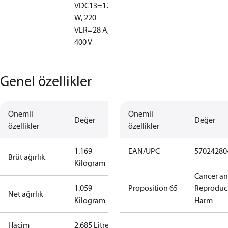
V
DC13=12
W, 220
V
LR=28 A,
400 V
Genel özellikler
Önemli
Önemli
Değer
Değer
özellikler
özellikler
1.169
EAN/UPC
57024280
Brüt ağırlık
Kilogram
Cancer a
1.059
Proposition 65
Reproduc
Net ağırlık
Kilogram
Harm
Hacim
2.685 Litre