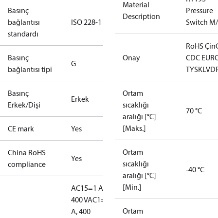
Material
Basınç
Pressure
Description
bağlantısı
ISO 228-1
Switch M
standardı
RoHS Çin
Basınç
Onay
CDC EUR
G
bağlantısı tipi
TYSK
LVD
Basınç
Ortam
Erkek
Erkek/Dişi
sıcaklığı
70 °C
aralığı [°C]
[Maks.]
CE mark
Yes
Ortam
China RoHS
Yes
sıcaklığı
compliance
-40 °C
aralığı [°C]
[Min.]
AC15=1 A,
400 V
AC1=10
Ortam
A, 400