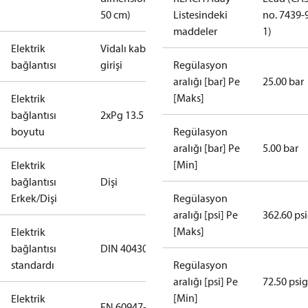
50 cm)
Listesindeki
no. 7439-
maddeler
1)
Elektrik
Vidalı kablo
bağlantısı
girişi
Regülasyon
aralığı [bar] Pe
25.00 bar
[Maks]
Elektrik
bağlantısı
2xPg 13.5
boyutu
Regülasyon
aralığı [bar] Pe
5.00 bar
[Min]
Elektrik
bağlantısı
Dişi
Erkek/Dişi
Regülasyon
aralığı [psi] Pe
362.60 ps
[Maks]
Elektrik
bağlantısı
DIN 40430
standardı
Regülasyon
aralığı [psi] Pe
72.50 psig
[Min]
Elektrik
EN 60947-