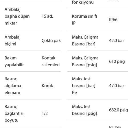
fonksiyonu
Ambalaj
başına düşen
15 ad.
Koruma sınıfı
IP66
miktar
IP
Ambalaj
Maks. Çalışma
Çoklu paket
42.0 bar
biçimi
Basıncı [bar]
Bakım
Kontak
Maks. Çalışma
610 psig
yapılabilir
sistemleri
Basıncı [psig]
Basınç
Maks. test
algılama
Körük
basıncı [bar]
47.0 bar
elemanı
Pe
Basınç
Maks. test
682.0 psig
bağlantısı
1/2
basıncı [psig]
boyutu
RT19S