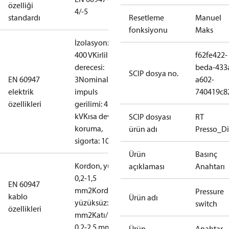
özelliği
4/-5
standardı
Resetleme
Manuel
fonksiyonu
Maks
İzolasyon:
400 V
Kirlilik
f62fe422-
derecesi:
beda-433
SCIP dosya no.
EN 60947
3
Nominal
a602-
elektrik
impuls
740419c8
özellikleri
gerilimi: 4
kV
Kısa devre
SCIP dosyası
RT
koruma,
ürün adı
Presso_Di
sigorta: 10 A
Ürün
Basınç
Kordon, yüzüklü:
açıklaması
Anahtarı
0,2-1,5
EN 60947
mm2
Kordon,
Pressure
kablo
Ürün adı
yüzüksüz: 0,2-2,5
switch
özellikleri
mm2
Katı/Damarlı:
0,2-2,5 mm2
Ürün
Anahtar