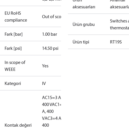
aksesuarları
aksesuarla
EU RoHS
Out of scope
compliance
Switches 
Ürün grubu
thermosta
Fark [bar]
1.00 bar
Ürün tipi
RT19S
Fark [psi]
14.50 psi
In scope of
Yes
WEEE
Kategori
IV
AC15=3 A,
400 V
AC1=10
A, 400
V
AC3=4 A,
Kontak değeri
400