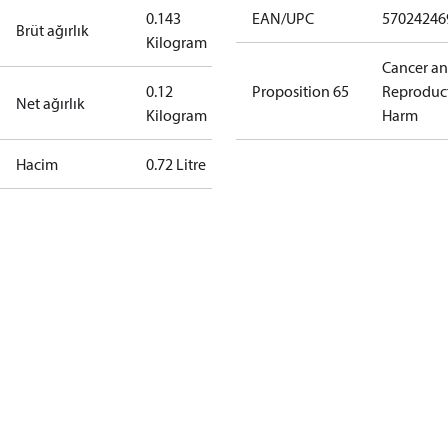
0.143
EAN/UPC
57024246
Brüt ağırlık
Kilogram
Cancer a
0.12
Proposition 65
Reproduc
Net ağırlık
Kilogram
Harm
Hacim
0.72 Litre