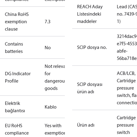
REACH Aday
Lead (CA
Listesindeki
no. 7439-
China RoHS
maddeler
1)
exemption
7.3
clause
3214dac9
e7f5-4553
Contains
SCIP dosya no.
No
abfe-
batteries
56ba718e
Not relevant
ACB/LCB,
DG Indicator
for
Cartridge
Profile
dangerous
SCIP dosyası
pressure
goods
ürün adı
switch, fla
connecti
Elektrik
Kablo
bağlantısı
Cartridge
Ürün adı
pressure
EU RoHS
Yes with
switch
compliance
exemptions