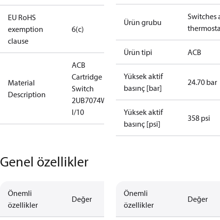
Switches 
EU RoHS
Ürün grubu
thermosta
exemption
6(c)
clause
Ürün tipi
ACB
ACB
Yüksek aktif
Cartridge
24.70 bar
Material
basınç [bar]
Switch
Description
2UB7074W
I/10
Yüksek aktif
358 psi
basınç [psi]
Genel özellikler
Önemli
Önemli
Değer
Değer
özellikler
özellikler