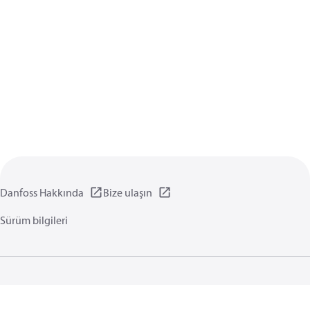
Danfoss Hakkında
Bize ulaşın
Sürüm bilgileri
Gizlilik politikası
Kullanım koşulları
Genel bilgi