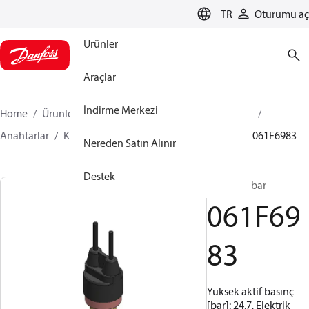
LANGUAGE
TR
Oturumu aç
Ürünler
Araçlar
İndirme Merkezi
Home
Ürünler
İklimlendirme Çözümleri - soğutma
Anahtarlar
Kartuş Basınç Anahtarları
ACB / CCB
061F6983
Nereden Satın Alınır
Destek
ACB, 24.7 bar
061F69
83
Yüksek aktif basınç
[bar]: 24.7, Elektrik