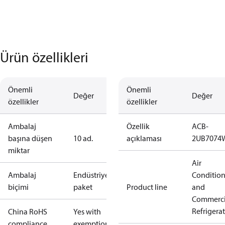
Ürün özellikleri
Önemli
Önemli
Değer
Değer
özellikler
özellikler
Ambalaj
Özellik
ACB-
başına düşen
10 ad.
açıklaması
2UB7074
miktar
Air
Ambalaj
Endüstriyel
Conditio
biçimi
paket
Product line
and
Commerci
Refrigera
China RoHS
Yes with
compliance
exemptions