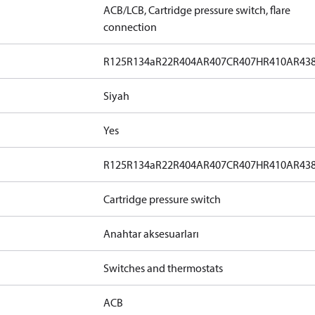
ACB/LCB, Cartridge pressure switch, flare
connection
R125
R134a
R22
R404A
R407C
R407H
R410A
R43
Siyah
Yes
R125
R134a
R22
R404A
R407C
R407H
R410A
R43
Cartridge pressure switch
Anahtar aksesuarları
Switches and thermostats
ACB