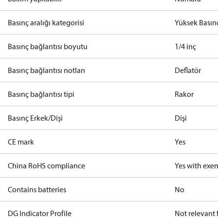
Basınç aralığı kategorisi
Yüksek Basın
Basınç bağlantısı boyutu
1/4 inç
Basınç bağlantısı notları
Deflatör
Basınç bağlantısı tipi
Rakor
Basınç Erkek/Dişi
Dişi
CE mark
Yes
China RoHS compliance
Yes with exe
Contains batteries
No
DG Indicator Profile
Not relevant