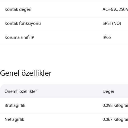
Kontak değeri
AC=6 A, 250 
Kontak fonksiyonu
SPST(NO)
Koruma sınıfı IP
IP65
Genel özellikler
Önemli özellikler
Değer
Brüt ağırlık
0.098 Kilogr
Net ağırlık
0.067 Kilogr