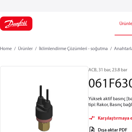
Ürünle
Home
Ürünler
İklimlendirme Çözümleri - soğutma
Anahtarl
ACB, 31 bar, 23.8 bar
061F63
Yüksek aktif basınç [b
tipi: Rakor, Basınç bağl
Karşılaştırmaya 
Dışa aktar PDF