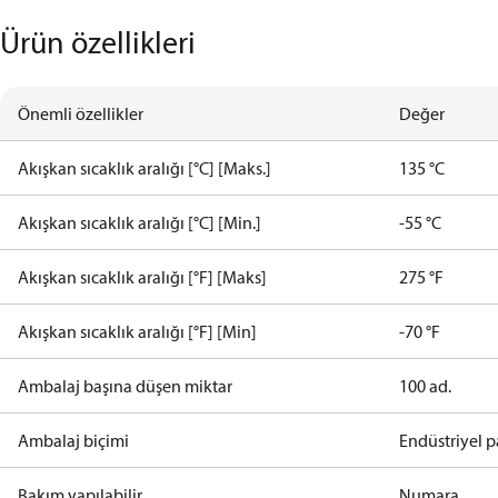
Ürün özellikleri
Önemli özellikler
Değer
Akışkan sıcaklık aralığı [°C] [Maks.]
135 °C
Akışkan sıcaklık aralığı [°C] [Min.]
-55 °C
Akışkan sıcaklık aralığı [°F] [Maks]
275 °F
Akışkan sıcaklık aralığı [°F] [Min]
-70 °F
Ambalaj başına düşen miktar
100 ad.
Ambalaj biçimi
Endüstriyel p
Bakım yapılabilir
Numara