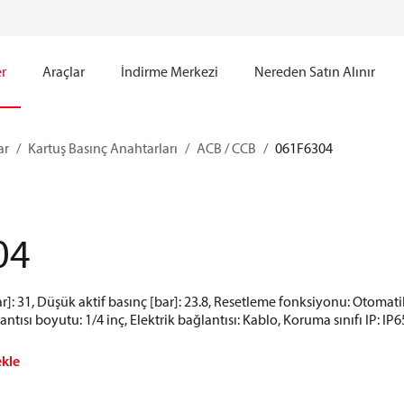
r
Araçlar
İndirme Merkezi
Nereden Satın Alınır
ar
Kartuş Basınç Anahtarları
ACB / CCB
061F6304
04
ar]: 31, Düşük aktif basınç [bar]: 23.8, Resetleme fonksiyonu: Otoma
antısı boyutu: 1/4 inç, Elektrik bağlantısı: Kablo, Koruma sınıfı IP: IP6
ekle