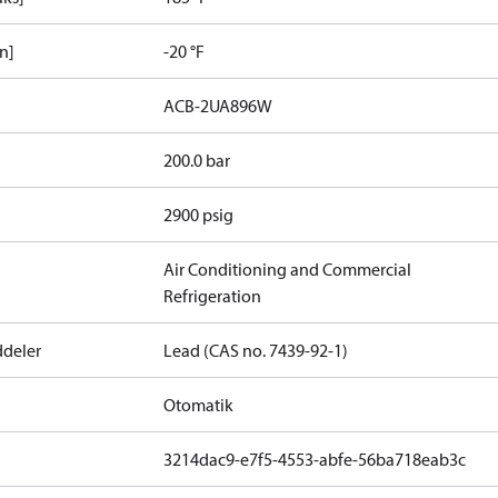
in]
-20 °F
ACB-2UA896W
200.0 bar
2900 psig
Air Conditioning and Commercial
Refrigeration
ddeler
Lead (CAS no. 7439-92-1)
Otomatik
3214dac9-e7f5-4553-abfe-56ba718eab3c