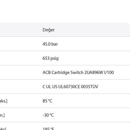
Değer
45.0 bar
653 psig
ACB Cartridge Switch 2UA896W I/100
C UL US UL60730
CE 0035
TÜV
aks.]
85 °C
n.]
-30 °C
aks]
185 °F