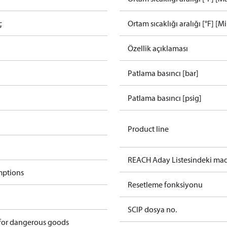
ç
Ortam sıcaklığı aralığı [°F] [M
Özellik açıklaması
Patlama basıncı [bar]
Patlama basıncı [psig]
Product line
REACH Aday Listesindeki ma
mptions
Resetleme fonksiyonu
SCIP dosya no.
 for dangerous goods