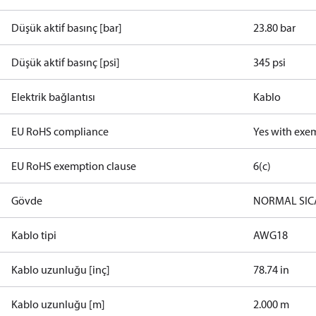
Düşük aktif basınç [bar]
23.80 bar
Düşük aktif basınç [psi]
345 psi
Elektrik bağlantısı
Kablo
EU RoHS compliance
Yes with exe
EU RoHS exemption clause
6(c)
Gövde
NORMAL SIC
Kablo tipi
AWG18
Kablo uzunluğu [inç]
78.74 in
Kablo uzunluğu [m]
2.000 m