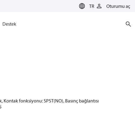
TR
Oturumu aç
Destek
tik, Kontak fonksiyonu: SPST(NO), Basınç bağlantısı
5