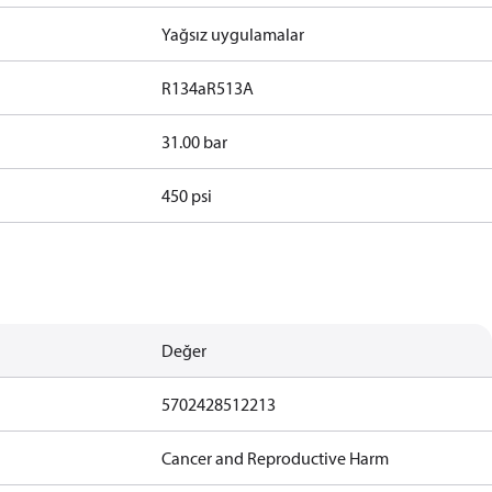
Yağsız uygulamalar
R134a
R513A
31.00 bar
450 psi
Değer
5702428512213
Cancer and Reproductive Harm