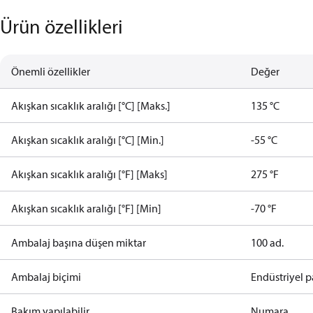
Ürün özellikleri
Önemli özellikler
Değer
Akışkan sıcaklık aralığı [°C] [Maks.]
135 °C
Akışkan sıcaklık aralığı [°C] [Min.]
-55 °C
Akışkan sıcaklık aralığı [°F] [Maks]
275 °F
Akışkan sıcaklık aralığı [°F] [Min]
-70 °F
Ambalaj başına düşen miktar
100 ad.
Ambalaj biçimi
Endüstriyel p
Bakım yapılabilir
Numara