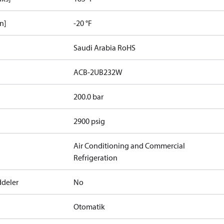
in]
-20 °F
Saudi Arabia RoHS
ACB-2UB232W
200.0 bar
2900 psig
Air Conditioning and Commercial
Refrigeration
ddeler
No
Otomatik