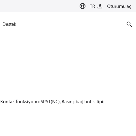
TR
Oturumu aç
Destek
 Kontak fonksiyonu: SPST(NC), Basınç bağlantısı tipi: