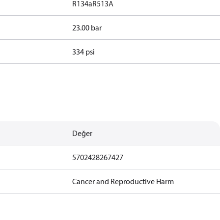
R134a
R513A
23.00 bar
334 psi
Değer
5702428267427
Cancer and Reproductive Harm