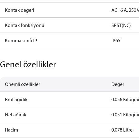
Kontak değeri
AC=6 A, 250 
Kontak fonksiyonu
SPST(NC)
Koruma sınıfı IP
IP65
Genel özellikler
Önemli özellikler
Değer
Brüt ağırlık
0.056 Kilogr
Net ağırlık
0.051 Kilogr
Hacim
0.078 Litre