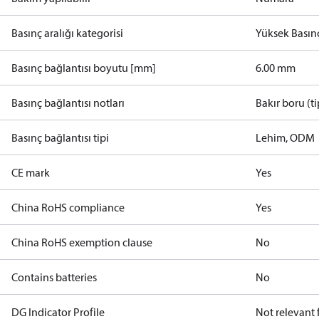
Basınç aralığı kategorisi
Yüksek Basın
Basınç bağlantısı boyutu [mm]
6.00 mm
Basınç bağlantısı notları
Bakır boru (
Basınç bağlantısı tipi
Lehim, ODM
CE mark
Yes
China RoHS compliance
Yes
China RoHS exemption clause
No
Contains batteries
No
DG Indicator Profile
Not relevant