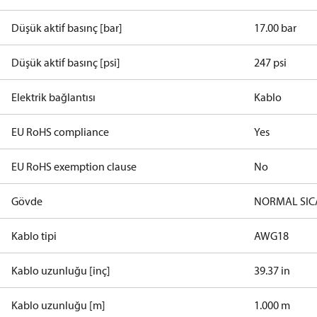
Düşük aktif basınç [bar]
17.00 bar
Düşük aktif basınç [psi]
247 psi
Elektrik bağlantısı
Kablo
EU RoHS compliance
Yes
EU RoHS exemption clause
No
Gövde
NORMAL SIC
Kablo tipi
AWG18
Kablo uzunluğu [inç]
39.37 in
Kablo uzunluğu [m]
1.000 m