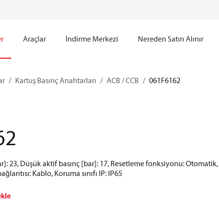
r
Araçlar
İndirme Merkezi
Nereden Satın Alınır
ar
Kartuş Basınç Anahtarları
ACB / CCB
061F6162
62
ar]: 23, Düşük aktif basınç [bar]: 17, Resetleme fonksiyonu: Otomatik,
ğlantısı: Kablo, Koruma sınıfı IP: IP65
ekle