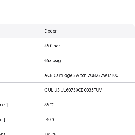
Değer
45.0 bar
653 psig
ACB Cartridge Switch 2UB232W I/100
C UL US UL60730
CE 0035
TÜV
aks.]
85 °C
n.]
-30 °C
aks]
185 °F