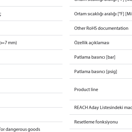
ç
Ortam sıcaklığı aralığı [°F] [M
Other RoHS documentation
tip=7 mm)
Özellik açıklaması
Patlama basıncı [bar]
Patlama basıncı [psig]
Product line
REACH Aday Listesindeki ma
Resetleme fonksiyonu
 for dangerous goods