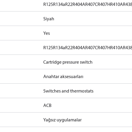
R125
R134a
R22
R404A
R407C
R407H
R410A
R43
Siyah
Yes
R125
R134a
R22
R404A
R407C
R407H
R410A
R43
Cartridge pressure switch
Anahtar aksesuarları
Switches and thermostats
ACB
Yağsız uygulamalar