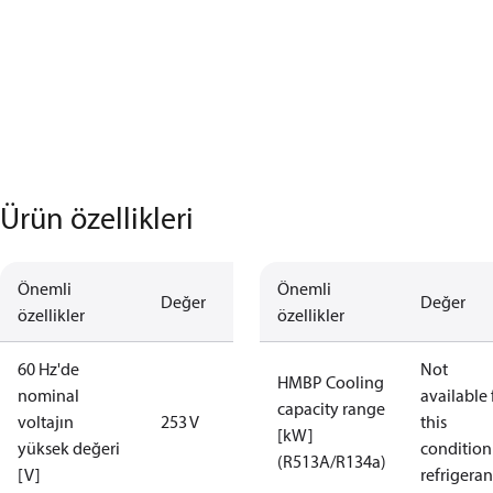
Ürün özellikleri
Önemli
Önemli
Değer
Değer
özellikler
özellikler
60 Hz'de
Not
HMBP Cooling
nominal
available 
capacity range
voltajın
253 V
this
[kW]
yüksek değeri
condition
(R513A/R134a)
[V]
refrigeran