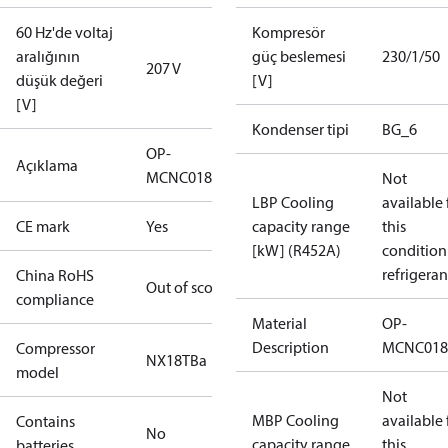
60 Hz'de voltaj
Kompresör
aralığının
güç beslemesi
230/1/50
207 V
düşük değeri
[V]
[V]
Kondenser tipi
BG_6
OP-
Açıklama
MCNC018NXA09G
Not
LBP Cooling
available 
CE mark
Yes
capacity range
this
[kW] (R452A)
condition
refrigeran
China RoHS
Out of scope
compliance
Material
OP-
Description
MCNC018
Compressor
NX18TBa
model
Not
MBP Cooling
available 
Contains
No
capacity range
this
batteries