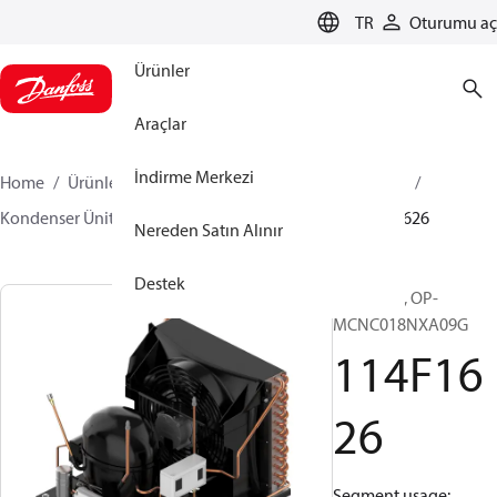
LANGUAGE
TR
Oturumu aç
Ürünler
Araçlar
İndirme Merkezi
Home
Ürünler
İklimlendirme Çözümleri - soğutma
Kondenser Üniteleri
Optyma™
Optyma™
114F1626
Nereden Satın Alınır
Destek
Optyma™, OP-
MCNC018NXA09G
114F16
26
Segment usage: