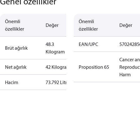
Genel özellikler
Önemli
Önemli
Değer
Değer
özellikler
özellikler
48.3
EAN/UPC
57024285
Brüt ağırlık
Kilogram
Cancer a
Net ağırlık
42 Kilogram
Proposition 65
Reproduc
Harm
Hacim
73.792 Litre