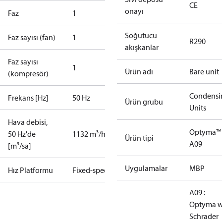
CE
onayı
Faz
1
Soğutucu
Faz sayısı (fan)
1
R290
akışkanlar
Faz sayısı
1
Ürün adı
Bare unit
(kompresör)
Condensi
Frekans [Hz]
50 Hz
Ürün grubu
Units
Hava debisi,
Optyma™
50 Hz'de
1132 m³/h
Ürün tipi
A09
[m³/sa]
Uygulamalar
MBP
Hız Platformu
Fixed-speed
A09 :
Optyma w
Schrader