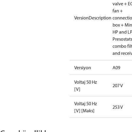
valve + E
fan +
VersionDescription
connecti
box + Mi
HP and L
Presostat
combo fil
and recei
Versiyon
A09
Voltaj 50 Hz
207 V
[V]
Voltaj 50 Hz
253 V
[V] [Maks]