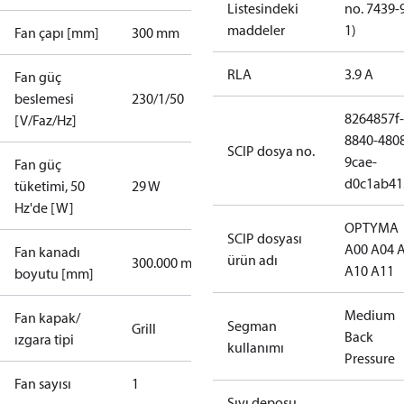
Listesindeki
no. 7439-
maddeler
1)
Fan çapı [mm]
300 mm
RLA
3.9 A
Fan güç
beslemesi
230/1/50
8264857f-
[V/Faz/Hz]
8840-480
SCIP dosya no.
9cae-
Fan güç
d0c1ab41
tüketimi, 50
29 W
Hz'de [W]
OPTYMA
SCIP dosyası
A00 A04 
Fan kanadı
ürün adı
300.000 mm
A10 A11
boyutu [mm]
Medium
Fan kapak/
Segman
Grill
Back
ızgara tipi
kullanımı
Pressure
Fan sayısı
1
Sıvı deposu