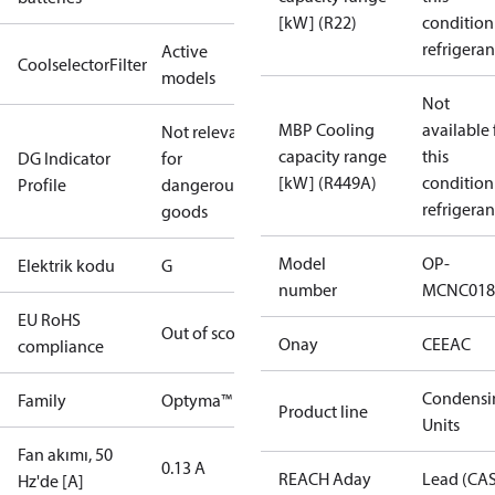
[kW] (R22)
condition
refrigeran
Active
CoolselectorFilter
models
Not
MBP Cooling
available 
Not relevant
capacity range
this
DG Indicator
for
[kW] (R449A)
condition
Profile
dangerous
refrigeran
goods
Model
OP-
Elektrik kodu
G
number
MCNC018
EU RoHS
Out of scope
Onay
CE
EAC
compliance
Condensi
Family
Optyma™
Product line
Units
Fan akımı, 50
0.13 A
REACH Aday
Lead (CA
Hz'de [A]