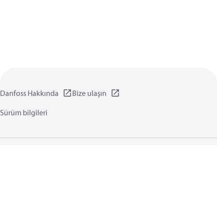
Danfoss Hakkında
Bize ulaşın
Sürüm bilgileri
Gizlilik politikası
Kullanım koşulları
Genel bilgi
Çerezler