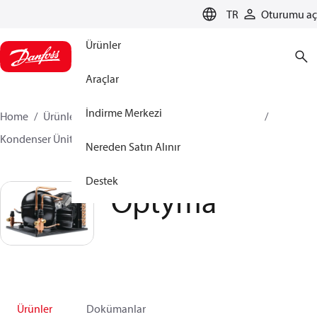
LANGUAGE
TR
Oturumu aç
Ürünler
Araçlar
İndirme Merkezi
Home
Ürünler
İklimlendirme Çözümleri - soğutma
Kondenser Üniteleri
Optyma™
Optyma™
Nereden Satın Alınır
Destek
Optyma™
Ürünler
Dokümanlar