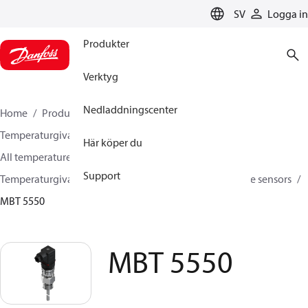
LANGUAGE
SV
Logga in
Produkter
Verktyg
Nedladdningscenter
Home
Produkter
Sensing solutions
Temperaturgivare och tillbehör
Här köper du
All temperature sensors and transmitters
Support
Temperaturgivare -50C - +400C
Insertion temperature sensors
MBT 5550
MBT 5550