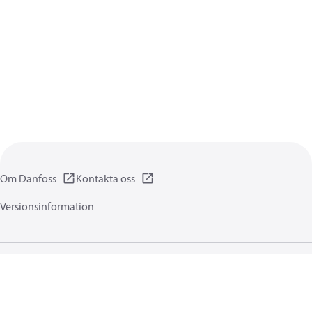
Om Danfoss
Kontakta oss
Versionsinformation
Integritetsförklaring
Användningsvillkor
Allmänna informationer
Cookies