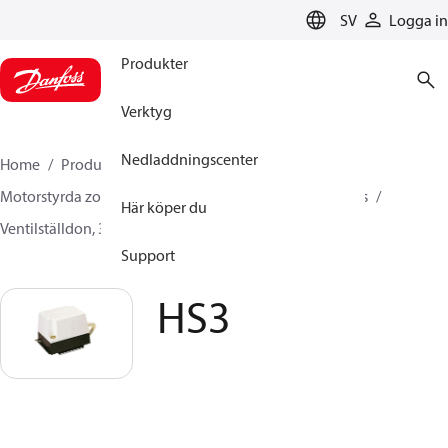
LANGUAGE
SV
Logga in
Produkter
Verktyg
Nedladdningscenter
Home
Produkter
Climate Solutions for heating
Motorstyrda zonventiler
Motorstyrda ventiler 3-ports
Här köper du
Ventilställdon, 3-vägs
HS3
Support
HS3