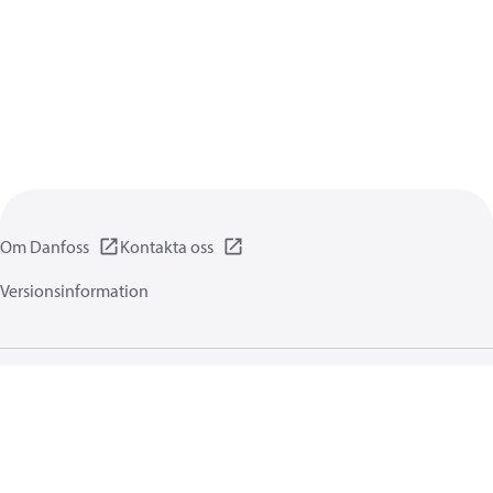
Om Danfoss
Kontakta oss
Versionsinformation
Integritetsförklaring
Användningsvillkor
Allmänna informationer
Cookies