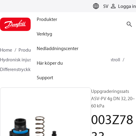
LANGUAGE
SV
Logga in
Produkter
Verktyg
Nedladdningscenter
Home
Produkter
Climate Solutions for heating
Hydronisk injustering och styrning
Differenstryckkontroll
Här köper du
Differenstryckkontroll, tillbehör
003Z7833
Support
Uppgraderingssats
ASV-PV 4g DN 32, 20–
60 kPa
003Z78