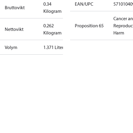
0.34
EAN/UPC
57101040
Bruttovikt
Kilogram
Cancer a
0.262
Proposition 65
Reproduc
Nettovikt
Kilogram
Harm
Volym
1.371 Liter