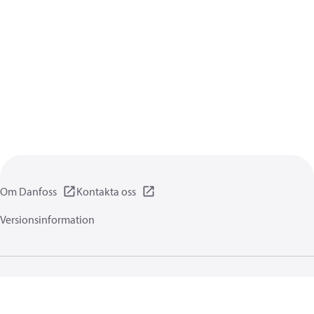
Om Danfoss
Kontakta oss
Versionsinformation
Integritetsförklaring
Användningsvillkor
Allmänna informationer
Cookies