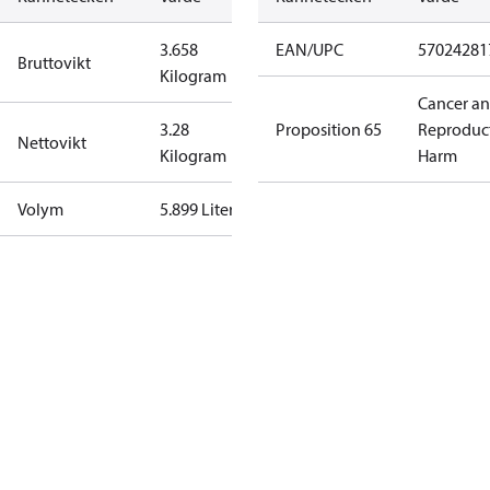
3.658
EAN/UPC
57024281
Bruttovikt
Kilogram
Cancer a
3.28
Proposition 65
Reproduc
Nettovikt
Kilogram
Harm
Volym
5.899 Liter