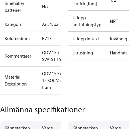
1/2
Innehåller
storlek [tum]
No
batterier
Utlopp
NPT
Kategori
Art. 4, par. 3
anslutningstyp
Köldmedium
R717
Utlopp Int/ext
Invändig
QDV 15 +
Utrustning
Handratt
Kommentarer
SVA-ST 15
QDV 15 SVA
Material
15 SOC Valve
Description
train
Allmänna specifikationer
Kännetecken
Värde
Kännetecken
Värde