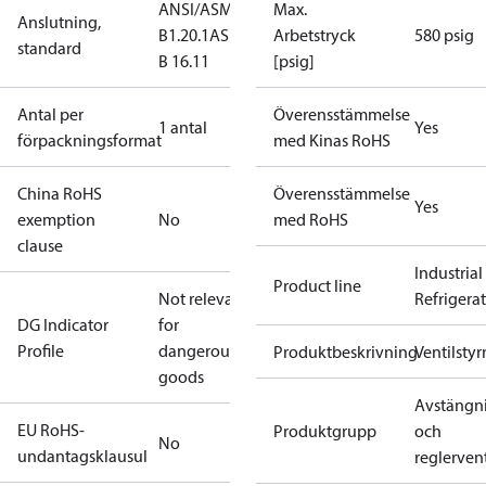
ANSI/ASME
Max.
Anslutning,
B1.20.1
ASME
Arbetstryck
580 psig
standard
B 16.11
[psig]
Antal per
Överensstämmelse
1 antal
Yes
förpackningsformat
med Kinas RoHS
China RoHS
Överensstämmelse
Yes
exemption
No
med RoHS
clause
Industrial
Product line
Not relevant
Refrigera
DG Indicator
for
Profile
dangerous
Produktbeskrivning
Ventilsty
goods
Avstängn
EU RoHS-
Produktgrupp
och
No
undantagsklausul
reglervent