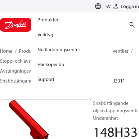
LANGUAGE
SV
Logga in
Produkter
Verktyg
Nedladdningscenter
Home
Produkter
Climate Solutions for cooling
Ventiler
Stopp- och avstängningsventiler
Här köper du
Avstängningsventiler för Industrikyla
Support
Snabbstängande oljeavtappningsventil
QDV
148H3311
Snabbstängande
oljeavtappningsventil
Underenhet
148H33