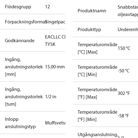
Flödesgrupp
1
2
Snabbstä
Produktnamn
oljeavtap
Förpackningsformat
Singelpack
Produkttyp
Underenh
EAC
LLC CDC
Godkännande
TYSK
Temperaturområde
150 °C
[°C] [Max]
Ingång,
anslutningsstorlek
15.00 mm
Temperaturområde
-50 °C
[mm]
[°C] [Min]
Ingång,
Temperaturområde
302 °F
anslutningsstorlek
1/2 in
[°F] [Max]
[tum]
Temperaturområde
-58 °F
Inlopp
[°F] [Min]
Muffsvetsning
anslutningstyp
Utgångsanslutning,