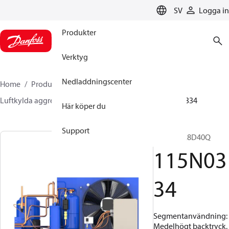
LANGUAGE
SV
Logga in
Produkter
Verktyg
Nedladdningscenter
Home
Produkter
Climate Solutions for cooling
Luftkylda aggregat
Optyma™
Optyma™
115N0334
Här köper du
Support
OP-HJZ028D40Q
115N03
34
Segmentanvändning:
Medelhögt backtryck,