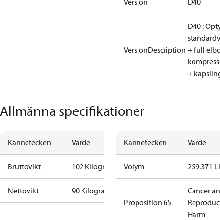
Version
D40
D40 : Opt
standardv
VersionDescription
+ full elbo
kompress
+ kapslin
Allmänna specifikationer
Kännetecken
Värde
Kännetecken
Värde
Bruttovikt
102 Kilogram
Volym
259.371 Li
Nettovikt
90 Kilogram
Cancer a
Proposition 65
Reproduc
Harm