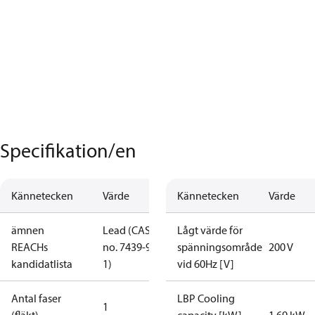
Specifikation/en
Kännetecken
Värde
Kännetecken
Värde
ämnen
Lead (CAS
Lågt värde för
REACHs
no. 7439-92-
spänningsområde
200 V
kandidatlista
1)
vid 60Hz [V]
Antal faser
LBP Cooling
1