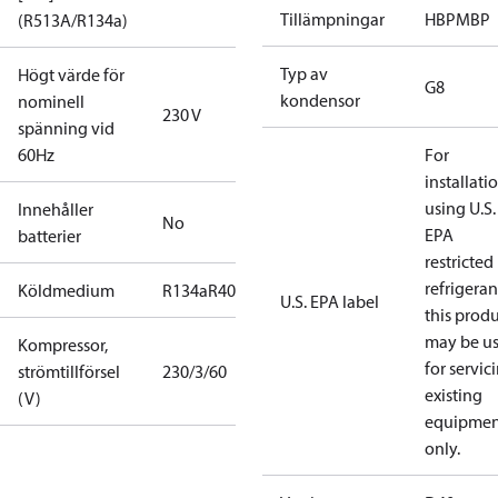
Tillämpningar
HBP
MBP
(R513A/R134a)
Typ av
Högt värde för
G8
kondensor
nominell
230 V
spänning vid
60Hz
For
installati
using U.S.
Innehåller
No
EPA
batterier
restricted
refrigeran
Köldmedium
R134a
R404A
R448A
R449A
R452A
R513A
U.S. EPA label
this prod
may be u
Kompressor,
for servic
strömtillförsel
230/3/60
existing
(V)
equipmen
only.