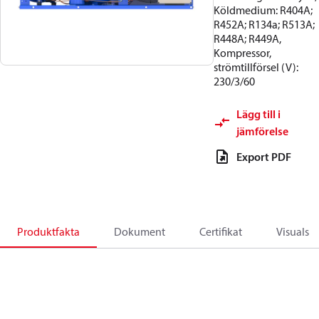
Köldmedium: R404A;
R452A; R134a; R513A;
R448A; R449A,
Kompressor,
strömtillförsel (V):
230/3/60
Lägg till i
jämförelse
Export PDF
Produktfakta
Dokument
Certifikat
Visuals