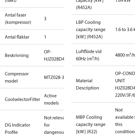
(fläkt)
capacity [kW]
1.69 kW
(R452A)
Antal faser
3
(kompressor)
LBP Cooling
capacity range
1.6 to 3.6
[kW] (R452A)
Antal fläktar
1
Luftflöde vid
OP-
4800 m³/
Beskrivning
60Hz (m³/h)
HJZ028D40Q
OP-COND
Compressor
MTZ028-3
Material
UNIT
model
Description
HJZ028D
220V/3F/
Active
CoolselectorFilter
models
Not
MBP Cooling
available 
Not relevant
capacity range
this
DG Indicator
for
[kW] (R22)
condition
Profile
dangerous