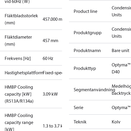
vid 60Hz (W)
Condensi
Product line
Units
Fläktbladsstorlek
457.000 mm
(mm)
Condensi
Produktgrupp
Units
Fläktdiameter
457 mm
(mm)
Produktnamn
Bare unit
Frekvens [Hz]
60 Hz
Optyma™
Produkttyp
D40
Hastighetsplattform
Fixed-speed
Medelhög
HMBP Cooling
Segmentanvändning
backtryck
capacity [kW]
3.09 kW
(R513A/R134a)
Serie
Optyma™
HMBP Cooling
Teknik
Kolv
capacity range
1.3 to 3.7 kW
[kW]