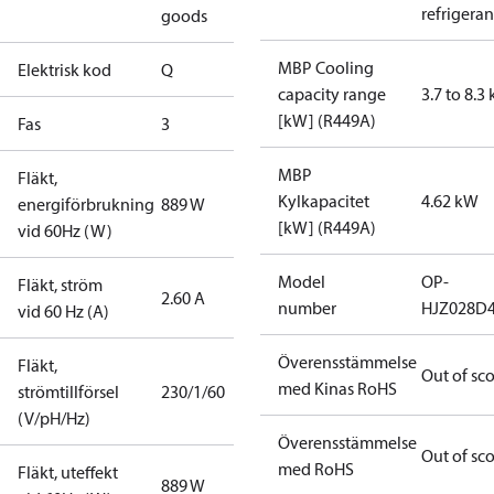
refrigeran
goods
MBP Cooling
Elektrisk kod
Q
capacity range
3.7 to 8.3
[kW] (R449A)
Fas
3
MBP
Fläkt,
Kylkapacitet
4.62 kW
energiförbrukning
889 W
[kW] (R449A)
vid 60Hz (W)
Model
OP-
Fläkt, ström
2.60 A
number
HJZ028D
vid 60 Hz (A)
Överensstämmelse
Fläkt,
Out of sc
med Kinas RoHS
strömtillförsel
230/1/60
(V/pH/Hz)
Överensstämmelse
Out of sc
med RoHS
Fläkt, uteffekt
889 W