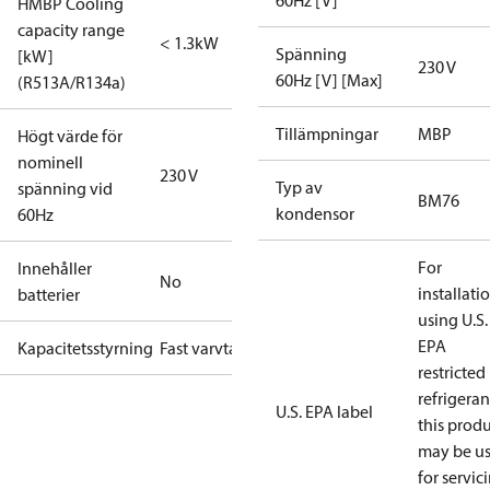
60Hz [V]
HMBP Cooling
capacity range
< 1.3kW
Spänning
[kW]
230 V
60Hz [V] [Max]
(R513A/R134a)
Tillämpningar
MBP
Högt värde för
nominell
230 V
Typ av
spänning vid
BM76
kondensor
60Hz
For
Innehåller
No
installati
batterier
using U.S.
EPA
Kapacitetsstyrning
Fast varvtal
restricted
refrigeran
U.S. EPA label
this prod
may be u
for servic