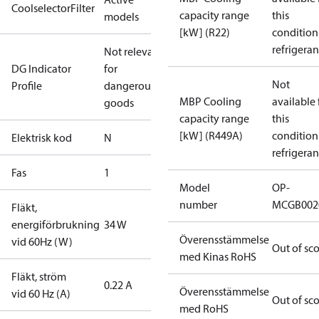
CoolselectorFilter
capacity range
this
models
[kW] (R22)
condition
refrigeran
Not relevant
DG Indicator
for
Not
Profile
dangerous
MBP Cooling
available 
goods
capacity range
this
[kW] (R449A)
condition
Elektrisk kod
N
refrigeran
Fas
1
Model
OP-
number
MCGB002
Fläkt,
energiförbrukning
34 W
Överensstämmelse
vid 60Hz (W)
Out of sc
med Kinas RoHS
Fläkt, ström
0.22 A
Överensstämmelse
vid 60 Hz (A)
Out of sc
med RoHS