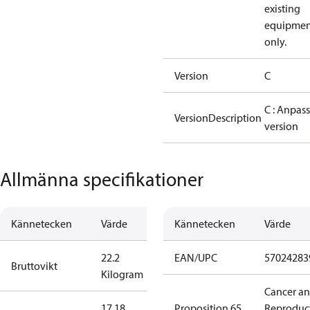
existing
equipmen
only.
Version
C
C : Anpas
VersionDescription
version
Allmänna specifikationer
Kännetecken
Värde
Kännetecken
Värde
22.2
EAN/UPC
57024283
Bruttovikt
Kilogram
Cancer a
17.18
Proposition 65
Reproduc