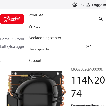
LANGUAGE
SV
Logga in
Produkter
Verktyg
Nedladdningscenter
Home
Produkter
Climate Solutions for cooling
Luftkylda aggregat
Optyma™
Optyma™
114N2074
Här köper du
Support
OP-
MCGB0020M60000N
114N20
74
Segmentanvändning: