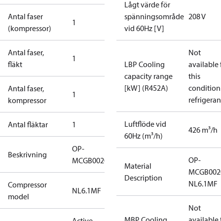
Lågt värde för
Antal faser
spänningsområde
208 V
1
(kompressor)
vid 60Hz [V]
Antal faser,
Not
1
fläkt
LBP Cooling
available 
capacity range
this
[kW] (R452A)
condition
Antal faser,
1
refrigeran
kompressor
Luftflöde vid
Antal fläktar
1
426 m³/h
60Hz (m³/h)
OP-
Beskrivning
OP-
MCGB0020M60000N
Material
MCGB002
Description
NL6.1MF
Compressor
NL6.1MF
model
Not
MBP Cooling
available 
Active