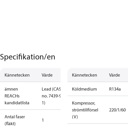
Specifikation/en
Kännetecken
Värde
Kännetecken
Värde
ämnen
Lead (CAS
Köldmedium
R134a
REACHs
no. 7439-92-
kandidatlista
1)
Kompressor,
strömtillförsel
220/1/60
Antal faser
(V)
1
(fläkt)