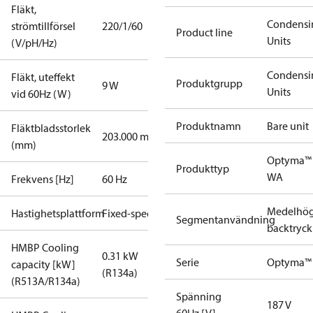
Fläkt,
Condensi
strömtillförsel
220/1/60
Product line
Units
(V/pH/Hz)
Condensi
Fläkt, uteffekt
Produktgrupp
9 W
Units
vid 60Hz (W)
Produktnamn
Bare unit
Fläktbladsstorlek
203.000 mm
(mm)
Optyma™
Produkttyp
WA
Frekvens [Hz]
60 Hz
Medelhög
Hastighetsplattform
Fixed-speed
Segmentanvändning
backtryck
HMBP Cooling
0.31 kW
Serie
Optyma™
capacity [kW]
(R134a)
(R513A/R134a)
Spänning
187 V