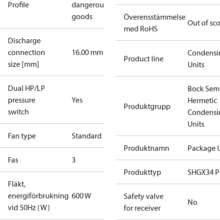
Profile
dangerous
goods
Överensstämmelse
Out of sc
med RoHS
Discharge
connection
16.00 mm
Condensi
Product line
size [mm]
Units
Dual HP/LP
Bock Sem
pressure
Yes
Hermetic
Produktgrupp
switch
Condensi
Units
Fan type
Standard
Produktnamn
Package U
Fas
3
Produkttyp
SHGX34 
Fläkt,
energiförbrukning
600 W
Safety valve
No
vid 50Hz (W)
for receiver