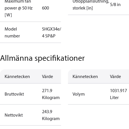
Maximum fan
Utloppsanslutning,
5/8 in
power @ 50 Hz
600
storlek [in]
[W]
Model
SHGX34e/255-
number
4 SP&P
Allmänna specifikationer
Kännetecken
Värde
Kännetecken
Värde
271.9
1031.917
Bruttovikt
Volym
Kilogram
Liter
243.9
Nettovikt
Kilogram