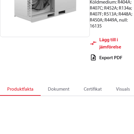
Köldmedium: R404A;
R407C; R452A; R134a;
R407F; R513A; R448A;
R450A; R449A, null:
16135
Lägg till i
jämförelse
Export PDF
Produktfakta
Dokument
Certifikat
Visuals