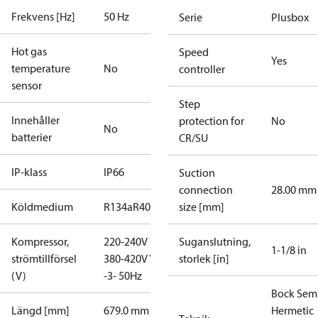
Frekvens [Hz]
50 Hz
Serie
Plusbox
Hot gas
Speed
Yes
temperature
No
controller
sensor
Step
Innehåller
protection for
No
No
batterier
CR/SU
IP-klass
IP66
Suction
connection
28.00 mm
Köldmedium
R134a
R404A
R407C
size [mm]
R407F
R448A
R449A
R450A
Kompressor,
220-240V D /
Suganslutning,
1-1/8 in
strömtillförsel
380-420V Y
storlek [in]
(V)
-3- 50Hz
Bock Sem
Längd [mm]
679.0 mm
Hermetic