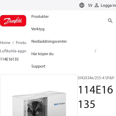
LANGUAGE
SV
Logga in
Produkter
Verktyg
Nedladdningscenter
Home
Produkter
Climate Solutions for cooling
Luftkylda aggregat
BOCK plusbox
BOCK plusbox
Här köper du
114E16135
Support
SHGX34e/255-4 SP&P
114E16
135