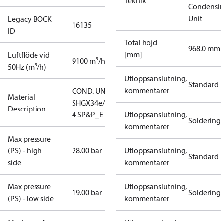
Teknik
Condensi
Unit
Legacy BOCK
16135
ID
Total höjd
968.0 mm
[mm]
Luftflöde vid
9100 m³/h
50Hz (m³/h)
Utloppsanslutning,
Standard
kommentarer
COND. UNIT
Material
SHGX34e/255-
Description
4 SP&P_E
Utloppsanslutning,
Soldering
kommentarer
Max pressure
(PS) - high
28.00 bar
Utloppsanslutning,
Standard
side
kommentarer
Max pressure
Utloppsanslutning,
19.00 bar
Soldering
(PS) - low side
kommentarer