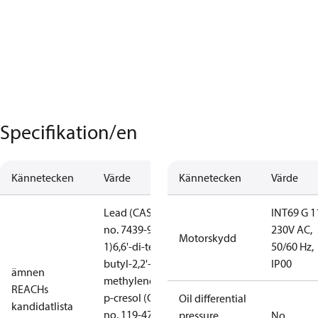
Specifikation/en
Kännetecken
Värde
Kännetecken
Värde
Lead (CAS
INT69 G 1
no. 7439-92-
230V AC,
Motorskydd
1)
6,6'-di-tert-
50/60 Hz,
butyl-2,2'-
IP00
ämnen
methylenedi-
REACHs
p-cresol (CAS
Oil differential
kandidatlista
no. 119-47-
pressure
No