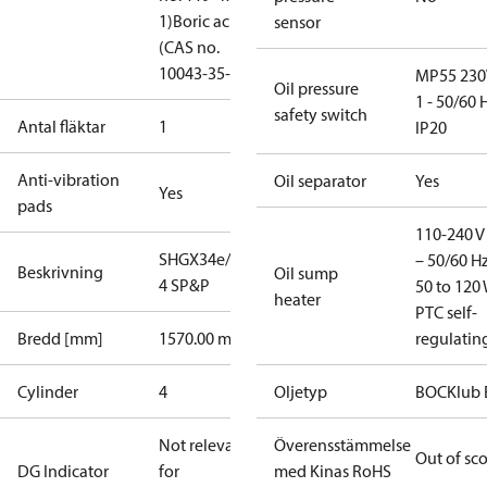
1)
Boric acid
sensor
(CAS no.
10043-35-3)
MP55 230
Oil pressure
1 - 50/60 
safety switch
Antal fläktar
1
IP20
Anti-vibration
Oil separator
Yes
Yes
pads
110-240 V 
SHGX34e/255-
– 50/60 Hz
Beskrivning
Oil sump
4 SP&P
50 to 120 
heater
PTC self-
Bredd [mm]
1570.00 mm
regulatin
Cylinder
4
Oljetyp
BOCKlub 
Not relevant
Överensstämmelse
Out of sc
DG Indicator
for
med Kinas RoHS