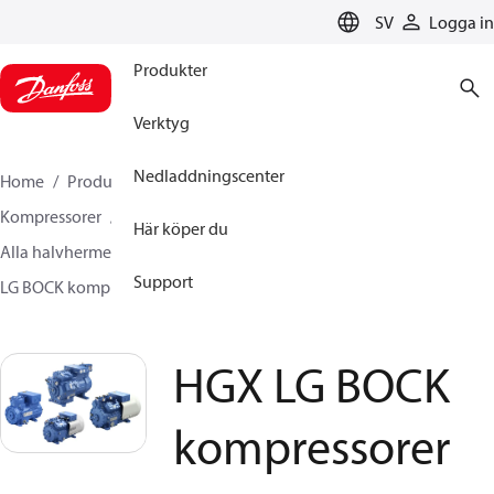
LANGUAGE
SV
Logga in
Produkter
Verktyg
Nedladdningscenter
Home
Produkter
Climate Solutions for cooling
Kompressorer
Här köper du
Alla halvhermetiska kolvkompressorer från BOCK
Support
LG BOCK kompressorer
HGX LG BOCK kompressorer
HGX LG BOCK
kompressorer