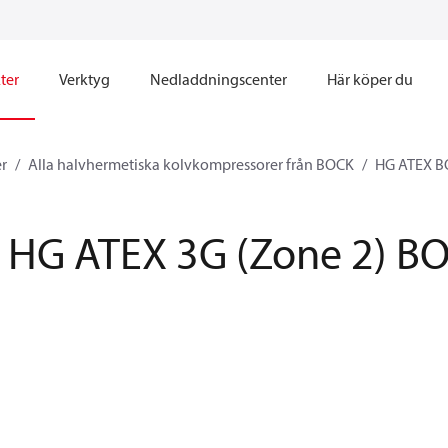
ter
Verktyg
Nedladdningscenter
Här köper du
r
Alla halvhermetiska kolvkompressorer från BOCK
HG ATEX B
HG ATEX 3G (Zone 2) B