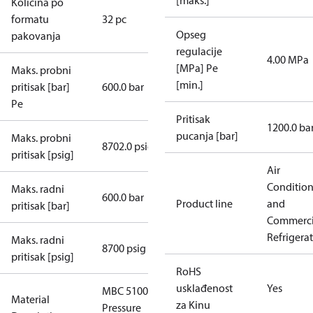
[maks.]
Količina po
formatu
32 pc
Opseg
pakovanja
regulacije
4.00 MPa
[MPa] Pe
Maks. probni
[min.]
pritisak [bar]
600.0 bar
Pe
Pritisak
1200.0 ba
pucanja [bar]
Maks. probni
8702.0 psig
pritisak [psig]
Air
Conditio
Maks. radni
600.0 bar
Product line
and
pritisak [bar]
Commerci
Refrigera
Maks. radni
8700 psig
pritisak [psig]
RoHS
usklađenost
Yes
MBC 5100
Material
za Kinu
Pressure