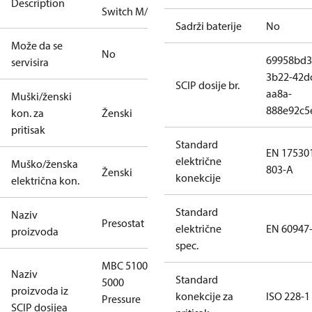
Description
Switch M/32
Sadrži baterije
No
Može da se
No
69958bd3
servisira
3b22-42d
SCIP dosije br.
aa8a-
Muški/ženski
888e92c5
kon. za
Ženski
pritisak
Standard
EN 17530
električne
Muško/ženska
803-A
Ženski
konekcije
električna kon.
Standard
Naziv
Presostat
električne
EN 60947
proizvoda
spec.
MBC 5100
Naziv
Standard
5000
proizvoda iz
konekcije za
ISO 228-1
Pressure
SCIP dosijea