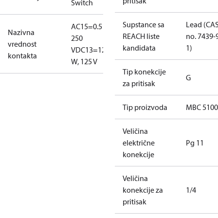
pritisak
Switch
Supstance sa
Lead (CA
AC15=0.5 A,
Nazivna
REACH liste
no. 7439-
250
vrednost
kandidata
1)
V
DC13=12
kontakta
W, 125 V
Tip konekcije
G
za pritisak
Tip proizvoda
MBC 5100
Veličina
električne
Pg 11
konekcije
Veličina
konekcije za
1/4
pritisak