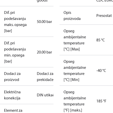
goods
CDC EUR
Dif. pri
Opis
Presostat
podešavanju
proizvoda
50.00 bar
maks. opsega
[bar]
Opseg
ambijentalne
85 °C
Dif. pri
temperature
podešavanju
[°C] [Max]
20.00 bar
min. opsega
[bar]
Opseg
ambijentalne
-40 °C
Dodaci za
Dodaci za
temperature
proizvod
prekidače
[°C] [Min]
Električna
Opseg
DIN utikač
konekcija
ambijentalne
185 °F
temperature
[°F] [maks.]
Element za