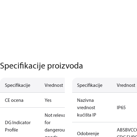
Specifikacije proizvoda
Specifikacije
Vrednost
Specifikacije
Vrednost
CE ocena
Yes
Nazivna
vrednost
IP65
kućišta IP
Not relevant
DG Indicator
for
Profile
dangerous
ABS
BV
CC
Odobrenje