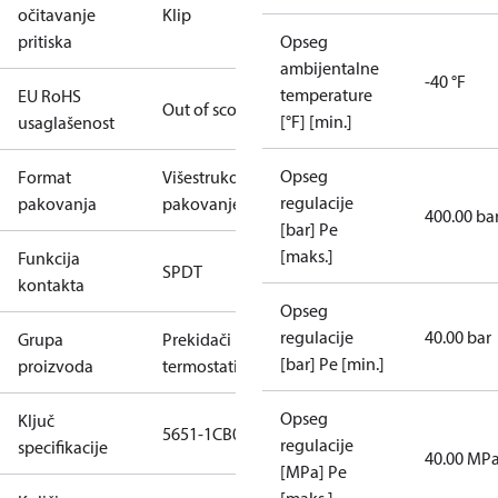
očitavanje
Klip
pritiska
Opseg
ambijentalne
-40 °F
temperature
EU RoHS
Out of scope
[°F] [min.]
usaglašenost
Opseg
Format
Višestruko
regulacije
pakovanja
pakovanje
400.00 ba
[bar] Pe
[maks.]
Funkcija
SPDT
kontakta
Opseg
regulacije
40.00 bar
Grupa
Prekidači i
[bar] Pe [min.]
proizvoda
termostati
Opseg
Ključ
5651-1CB04
regulacije
specifikacije
40.00 MP
[MPa] Pe