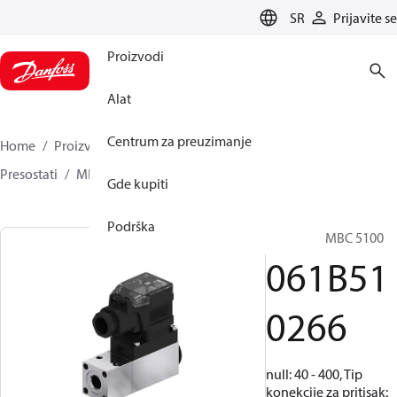
LANGUAGE
SR
Prijavite se
Proizvodi
Alat
Centrum za preuzimanje
Home
Proizvodi
Senzorska rešenja
Prekidači
Presostati
MBC 5000 / MBC 5100
061B510266
Gde kupiti
Podrška
Presostat, MBC 5100
061B51
0266
null: 40 - 400, Tip
konekcije za pritisak: