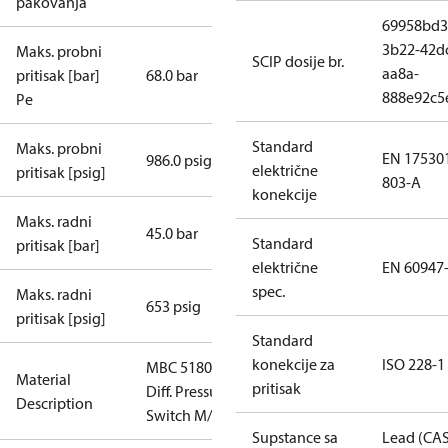
pakovanja
69958bd3
3b22-42d
Maks. probni
SCIP dosije br.
aa8a-
pritisak [bar]
68.0 bar
888e92c5
Pe
Standard
Maks. probni
EN 17530
986.0 psig
električne
pritisak [psig]
803-A
konekcije
Maks. radni
45.0 bar
Standard
pritisak [bar]
električne
EN 60947
spec.
Maks. radni
653 psig
pritisak [psig]
Standard
konekcije za
ISO 228-1
MBC 5180
Material
pritisak
Diff. Pressure
Description
Switch M/10
Supstance sa
Lead (CA