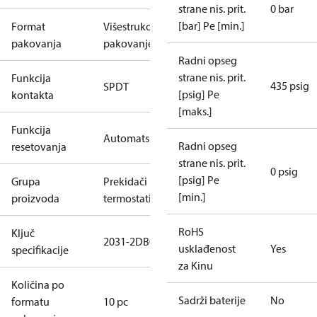
strane nis. prit.
0 bar
[bar] Pe [min.]
Format
Višestruko
pakovanja
pakovanje
Radni opseg
strane nis. prit.
Funkcija
435 psig
SPDT
[psig] Pe
kontakta
[maks.]
Funkcija
Automatski
Radni opseg
resetovanja
strane nis. prit.
0 psig
[psig] Pe
Grupa
Prekidači i
[min.]
proizvoda
termostati
RoHS
Ključ
2031-2DB04
usklađenost
Yes
specifikacije
za Kinu
Količina po
Sadrži baterije
No
formatu
10 pc