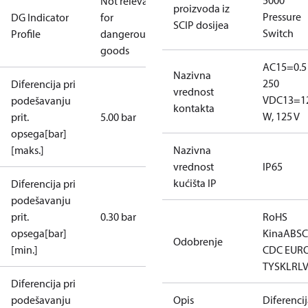
5000
Not relevant
proizvoda iz
Pressure
DG Indicator
for
SCIP dosijea
Switch
Profile
dangerous
goods
AC15=0.5 
Nazivna
250
Diferencija pri
vrednost
V
DC13=1
podešavanju
kontakta
W, 125 V
prit.
5.00 bar
opsega[bar]
[maks.]
Nazivna
vrednost
IP65
kućišta IP
Diferencija pri
podešavanju
prit.
0.30 bar
RoHS
opsega[bar]
Kina
ABS
C
Odobrenje
[min.]
CDC EUR
TYSK
LR
L
Diferencija pri
podešavanju
Opis
Diferencij