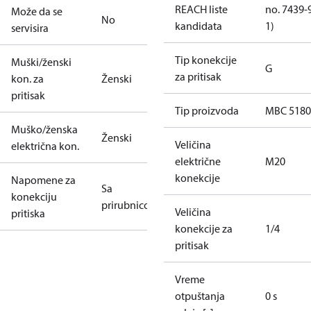
REACH liste
no. 7439-
Može da se
No
kandidata
1)
servisira
Tip konekcije
Muški/ženski
G
za pritisak
kon. za
Ženski
pritisak
Tip proizvoda
MBC 5180
Muško/ženska
Ženski
Veličina
električna kon.
električne
M20
konekcije
Napomene za
Sa
konekciju
prirubnicom
Veličina
pritiska
konekcije za
1/4
pritisak
Vreme
otpuštanja
0 s