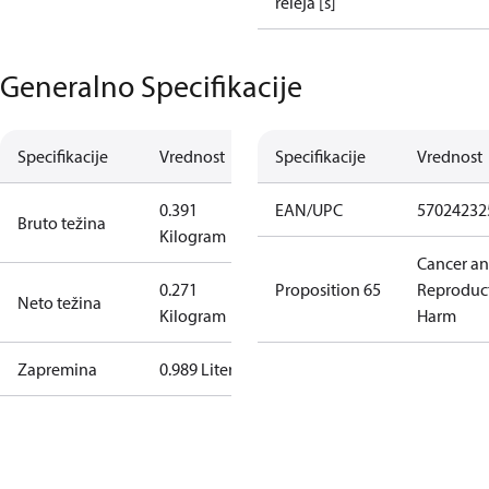
releja [s]
Generalno Specifikacije
Specifikacije
Vrednost
Specifikacije
Vrednost
0.391
EAN/UPC
57024232
Bruto težina
Kilogram
Cancer a
0.271
Proposition 65
Reproduc
Neto težina
Kilogram
Harm
Zapremina
0.989 Liter