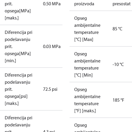
prit.
0.50 MPa
proizvoda
presostat
opsega[MPa]
[maks.]
Opseg
ambijentalne
85 °C
Diferencija pri
temperature
podešavanju
[°C] [Max]
prit.
0.03 MPa
opsega[MPa]
Opseg
[min.]
ambijentalne
-10 °C
temperature
Diferencija pri
[°C] [Min]
podešavanju
prit.
72.5 psi
Opseg
opsega[psi]
ambijentalne
185 °F
[maks.]
temperature
[°F] [maks.]
Diferencija pri
podešavanju
Opseg
prit.
4.3 psi