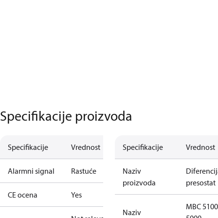
Specifikacije proizvoda
Specifikacije
Vrednost
Specifikacije
Vrednost
Alarmni signal
Rastuće
Naziv
Diferencij
proizvoda
presostat
CE ocena
Yes
MBC 5100
Naziv