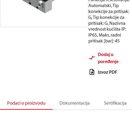
Automatski, Tip
konekcije za pritisak:
G, Tip konekcije za
pritisak: G, Nazivna
vrednost kućišta IP:
IP65, Maks. radni
pritisak [bar]: 45
Dodaj u
poređenje
Izvoz PDF
Podaci o proizvodu
Dokumentacija
Sertifikacija