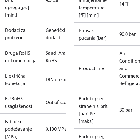
ambijentalne
14 °F
opsega[psi]
temperature
[min.]
[°F] [min.]
Dodaci za
Generički
Pritisak
90.0 bar
proizvod
dodaci
pucanja [bar]
Druga RoHS
Saudi Arabia
Air
dokumentacija
RoHS
Conditio
Product line
and
Električna
Commerci
DIN utikač
konekcija
Refrigera
EU RoHS
Radni opseg
Out of scope
usaglašenost
strane nis. prit.
30 bar
[bar] Pe
[maks.]
Fabričko
podešavanje
0.100 MPa
[MPa]
Radni opseg