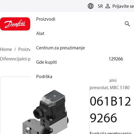
LANGUAGE
SR
Prijavite se
Proizvodi
Alat
Centrum za preuzimanje
Home
Proizvodi
Senzorska rešenja
Prekidači
Diferencijalni presostati
MBC 5080 and 5180
061B129266
Gde kupiti
Podrška
Diferencijalni
presostat, MBC 5180
061B12
9266
Funkcija resetovanja: