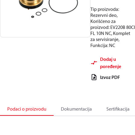
Tip proizvoda:
Rezervni deo,
Korišćeno za
proizvod: EV220B 80CI
FL 10N NC, Komplet
za servisiranje,
Funkcija: NC
Dodaj u
poređenje
Izvoz PDF
Podaci o proizvodu
Dokumentacija
Sertifikacija