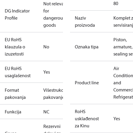
80
Not relevant
DG Indicator
for
Profile
dangerous
Naziv
Komplet 
goods
proizvoda
servisiran
EU RoHS
Piston,
klauzula o
No
Oznaka tipa
armature,
izuzetosti
sealing se
EU RoHS
Air
Yes
usaglašenost
Conditio
Product line
and
Commerci
Format
Višestruko
Refrigera
pakovanja
pakovanje
RoHS
Funkcija
NC
usklađenost
Yes
za Kinu
Rezervni