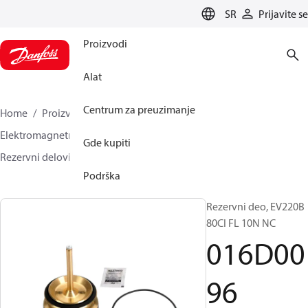
LANGUAGE
SR
Prijavite se
Proizvodi
Alat
Centrum za preuzimanje
Home
Proizvodi
Climate Solutions za grejanje
Elektromagnetni ventili, Fluid Controls
Gde kupiti
Rezervni delovi i dodaci za ventile
016D0096
Podrška
Rezervni deo, EV220B
80CI FL 10N NC
016D00
96