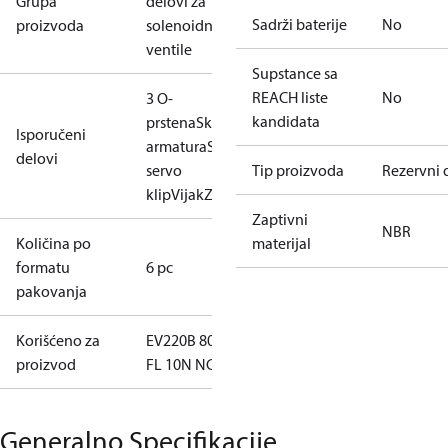
Grupa
delovi za
Sadrži baterije
No
proizvoda
solenoidne
ventile
Supstance sa
REACH liste
No
3 O-
kandidata
prstena
Sklopljena
Isporučeni
armatura
Sklopljeni
delovi
servo
Tip proizvoda
Rezervni 
klip
Vijak
Zaptivke
Zaptivni
NBR
Količina po
materijal
formatu
6 pc
pakovanja
Korišćeno za
EV220B 80CI
proizvod
FL 10N NC
Generalno Specifikacije