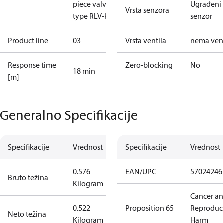
piece valve,
Ugrađeni
Vrsta senzora
type RLV-KB.
senzor
Product line
03
Vrsta ventila
nema vent
Response time
Zero-blocking
No
18 min
[m]
Generalno Specifikacije
Specifikacije
Vrednost
Specifikacije
Vrednost
0.576
EAN/UPC
57024246
Bruto težina
Kilogram
Cancer a
0.522
Proposition 65
Reproduc
Neto težina
Kilogram
Harm