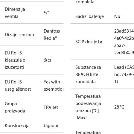
kompleta
Dimenzija
½"
ventila
Sadrži baterije
No
Danfoss
23ad5314
Dizajn senzora
Redia®
4a0f-4c2b
SCIP dosije br.
a5a7-
2ed3b0a9
EU RoHS
klauzula o
6(c)
izuzetosti
Supstance sa
Lead (CA
REACH liste
no. 7439-
kandidata
1)
EU RoHS
Yes with
usaglašenost
exemptions
Temperatura
podešavanja
Grupa
28 °C
TRV set
senzora [°C]
proizvoda
[Max]
Konstrukcija
Ugaoni
Temperatura