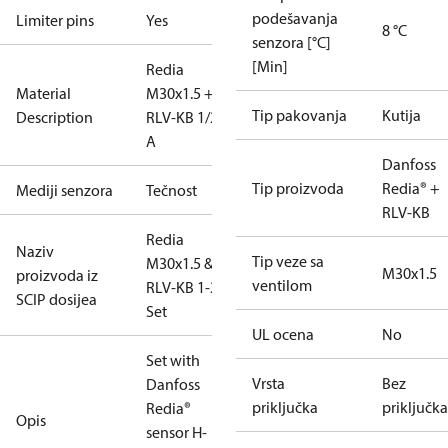
podešavanja
Limiter pins
Yes
8 °C
senzora [°C]
[Min]
Redia
Material
M30x1.5 +
Tip pakovanja
Kutija
Description
RLV-KB 1/2"
A
Danfoss
Tip proizvoda
Redia® +
Mediji senzora
Tečnost
RLV-KB
Redia
Naziv
Tip veze sa
M30x1.5 &
M30x1.5
proizvoda iz
ventilom
RLV-KB 1-2'
SCIP dosijea
Set
UL ocena
No
Set with
Vrsta
Bez
Danfoss
priključka
priključka
Redia®
Opis
sensor H-