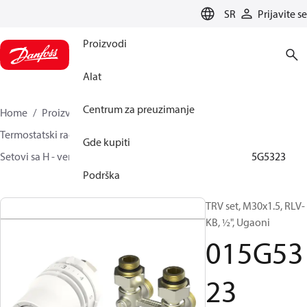
LANGUAGE
SR
Prijavite se
Proizvodi
Alat
Centrum za preuzimanje
Home
Proizvodi
Climate Solutions za grejanje
Termostatski radijatorski ventili
TRV kompleti
Gde kupiti
Setovi sa H - ventilom
Danfoss Redia® + RLV-KB
015G5323
Podrška
TRV set, M30x1.5, RLV-
KB, ½", Ugaoni
015G53
23