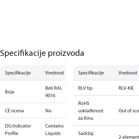
Specifikacije proizvoda
Specifikacije
Vrednost
Specifikacije
Vrednost
Beli RAL
RLV tip
RLV-KB
Boja
9016
RoHS
CE ocena
No
usklađenost
Out of sc
za Kinu
DG Indicator
Contains
Profile
Liquids
Sadržaj
2-elemen