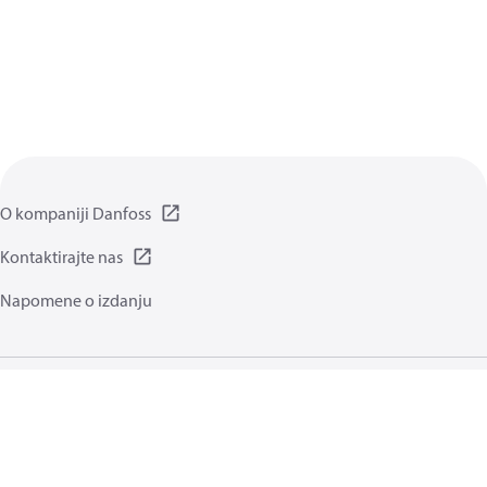
O kompaniji Danfoss
Kontaktirajte nas
Napomene o izdanju
Politika privatnosti
Uslovi korišćenja
Opšte informacije
Kolačići