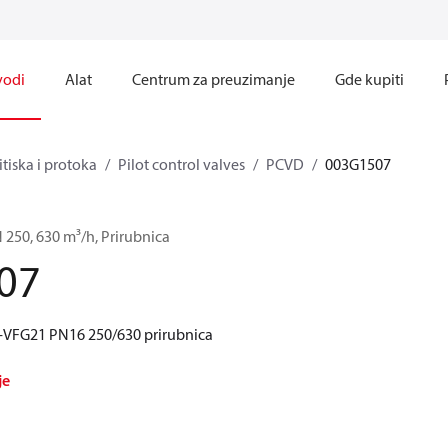
vodi
Alat
Centrum za preuzimanje
Gde kupiti
itiska i protoka
Pilot control valves
PCVD
003G1507
 250, 630 m³/h, Prirubnica
07
V-VFG21 PN16 250/630 prirubnica
je