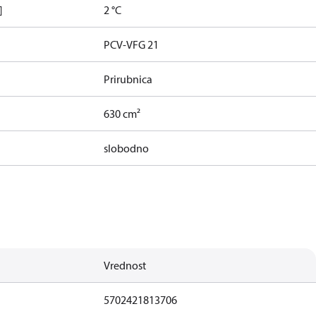
]
2 °C
PCV-VFG 21
Prirubnica
630 cm²
slobodno
Vrednost
5702421813706