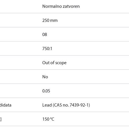
Normalno zatvoren
250 mm
08
750:1
Out of scope
No
0.05
didata
Lead (CAS no. 7439-92-1)
]
150 °C