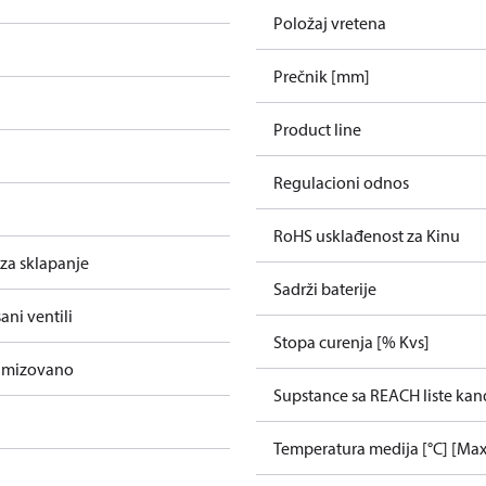
Položaj vretena
Prečnik [mm]
Product line
Regulacioni odnos
RoHS usklađenost za Kinu
za sklapanje
Sadrži baterije
sani ventili
Stopa curenja [% Kvs]
timizovano
Supstance sa REACH liste kan
Temperatura medija [°C] [Max