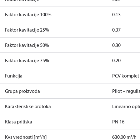
Faktor kavitacije 100%
0.13
Faktor kavitacije 25%
0.37
Faktor kavitacije 50%
0.30
Faktor kavitacije 75%
0.20
Funkcija
PCV komplet 
Grupa proizvoda
Pilot – reguli
Karakteristike protoka
Linearno op
Klasa pritiska
PN 16
Kvs vrednosti [m³/h]
630.00 m³/h