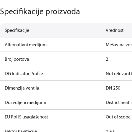
Specifikacije proizvoda
Specifikacije
Vrednost
Alternativni medijum
Mešavina vod
Broj portova
2
DG Indicator Profile
Not relevant
Dimenzija ventila
DN 250
Dozvoljeni medijumi
District heat
EU RoHS usaglašenost
Out of scope
Faktor kavitacije
0.20