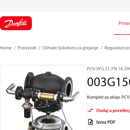
Proiz
Home
Proizvodi
Climate Solutions za grejanje
Regulatori pr
PCV-VFG 21, PN 16, DN
003G15
Komplet za sklap. PC
Dodaj u poređen
Izvoz PDF