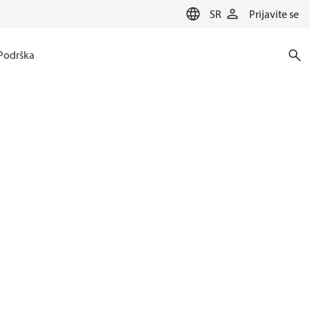
SR
Prijavite se
Podrška