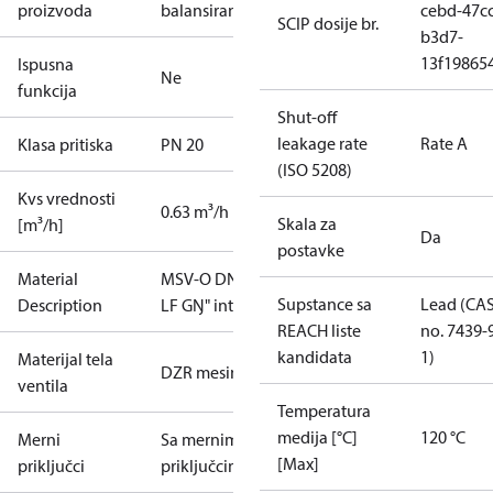
proizvoda
balansiranje
cebd-47cc
SCIP dosije br.
b3d7-
13f19865
Ispusna
Ne
funkcija
Shut-off
leakage rate
Rate A
Klasa pritiska
PN 20
(ISO 5208)
Kvs vrednosti
0.63 m³/h
Skala za
[m³/h]
Da
postavke
Material
MSV-O DN15
Supstance sa
Lead (CA
Description
LF GŊ" int.
REACH liste
no. 7439-
kandidata
1)
Materijal tela
DZR mesing
ventila
Temperatura
medija [°C]
120 °C
Merni
Sa mernim
[Max]
priključci
priključcima