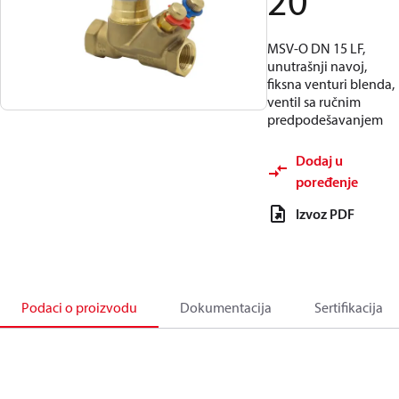
20
MSV-O DN 15 LF,
unutrašnji navoj,
fiksna venturi blenda,
ventil sa ručnim
predpodešavanjem
Dodaj u
poređenje
Izvoz PDF
Podaci o proizvodu
Dokumentacija
Sertifikacija