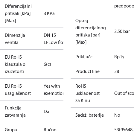
predpode
Diferencijalni
pritisak [kPa]
3 KPa
[Max]
Opseg
diferencijalnog
2.50 bar
pritiska [bar]
Dimenzija
DN 15
[Max]
ventila
LF
Low flow
Priključci
Rp ½
EU RoHS
klauzula o
6(c)
izuzetosti
Product line
28
EU RoHS
Yes with
RoHS
usaglašenost
exemptions
usklađenost
Out of sc
za Kinu
Funkcija
Da
zatvaranja
Sadrži baterije
No
Grupa
Ručno
53f95648-