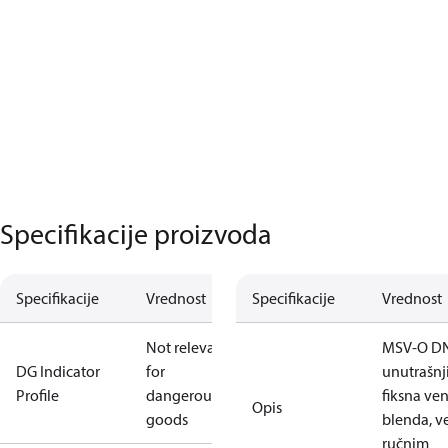
Specifikacije proizvoda
Specifikacije
Vrednost
Specifikacije
Vrednost
Not relevant
MSV-O DN 
DG Indicator
for
unutrašnji
Profile
dangerous
fiksna ven
Opis
goods
blenda, ve
ručnim