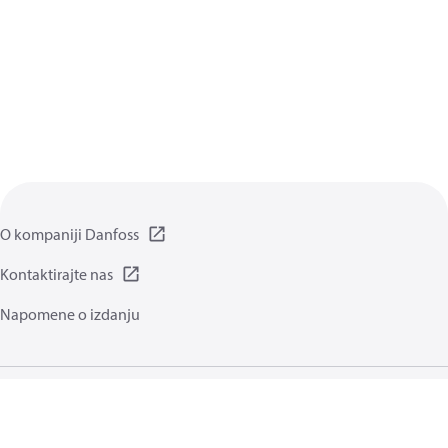
O kompaniji Danfoss
Kontaktirajte nas
Napomene o izdanju
Politika privatnosti
Uslovi korišćenja
Opšte informacije
Kolačići