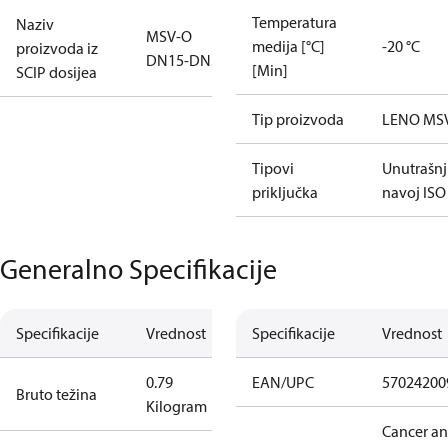
Temperatura
Naziv
MSV-O
medija [°C]
-20 °C
proizvoda iz
DN15-DN50
[Min]
SCIP dosijea
Tip proizvoda
LENO MS
Tipovi
Unutrašnj
priključka
navoj ISO
Generalno Specifikacije
Specifikacije
Vrednost
Specifikacije
Vrednost
0.79
EAN/UPC
57024200
Bruto težina
Kilogram
Cancer a