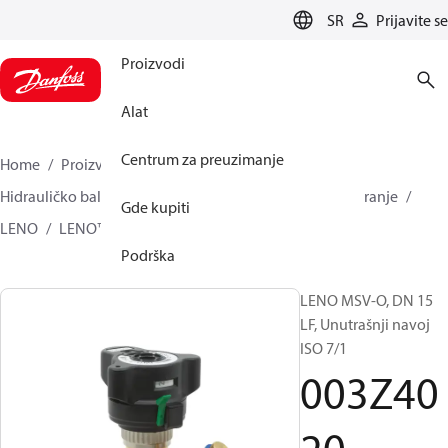
LANGUAGE
SR
Prijavite se
Proizvodi
Alat
Centrum za preuzimanje
Home
Proizvodi
Climate Solutions za grejanje
Hidrauličko balansiranje i regulacija
Statičko balansiranje
Gde kupiti
LENO
LENO™ MSV-O
003Z4020
Podrška
LENO MSV-O, DN 15
LF, Unutrašnji navoj
ISO 7/1
003Z40