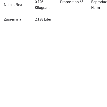
0.726
Proposition 65
Reproduc
Neto težina
Kilogram
Harm
Zapremina
2.138 Liter