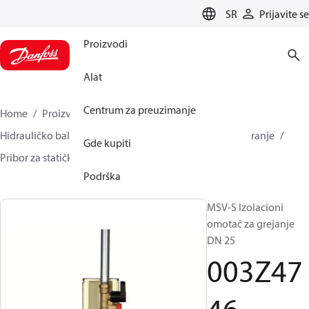
LANGUAGE
SR
Prijavite se
Proizvodi
Alat
Centrum za preuzimanje
Home
Proizvodi
Climate Solutions za grejanje
Hidrauličko balansiranje i regulacija
Statičko balansiranje
Gde kupiti
Pribor za statičko balansiranje
003Z4746
Podrška
MSV-S Izolacioni
omotač za grejanje
DN 25
003Z47