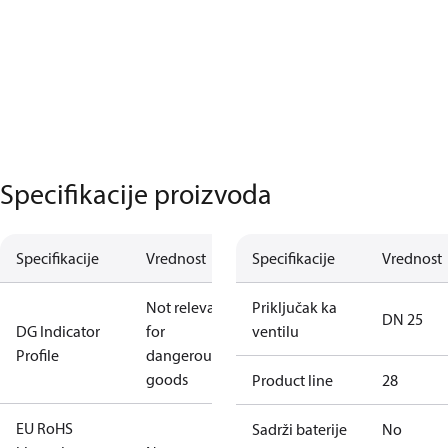
Specifikacije proizvoda
Specifikacije
Vrednost
Specifikacije
Vrednost
Not relevant
Priključak ka
DN 25
DG Indicator
for
ventilu
Profile
dangerous
goods
Product line
28
EU RoHS
Sadrži baterije
No