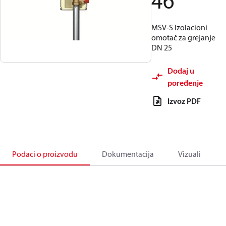
46
MSV-S Izolacioni
omotač za grejanje
DN 25
Dodaj u
poređenje
Izvoz PDF
Podaci o proizvodu
Dokumentacija
Vizuali