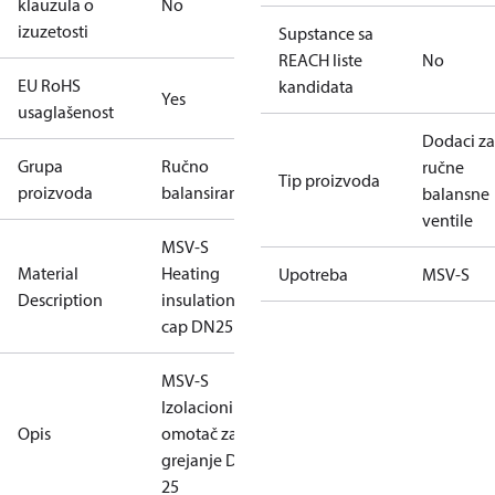
klauzula o
No
izuzetosti
Supstance sa
REACH liste
No
EU RoHS
kandidata
Yes
usaglašenost
Dodaci za
Grupa
Ručno
ručne
Tip proizvoda
proizvoda
balansiranje
balansne
ventile
MSV-S
Material
Heating
Upotreba
MSV-S
Description
insulation
cap DN25
MSV-S
Izolacioni
Opis
omotač za
grejanje DN
25