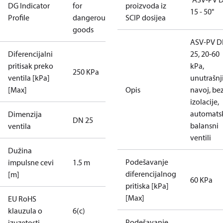
DG Indicator
for
proizvoda iz
15 - 50"
Profile
dangerous
SCIP dosijea
goods
ASV-PV 
Diferencijalni
25, 20-60
pritisak preko
kPa,
250 KPa
ventila [kPa]
unutrašnj
[Max]
Opis
navoj, be
izolacije,
automats
Dimenzija
DN 25
balansni
ventila
ventili
Dužina
Podešavanje
impulsne cevi
1.5 m
diferencijalnog
[m]
60 KPa
pritiska [kPa]
[Max]
EU RoHS
klauzula o
6(c)
Podešavanje
izuzetosti