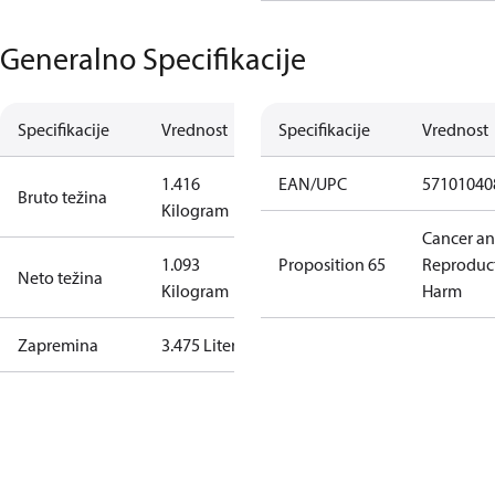
Generalno Specifikacije
Specifikacije
Vrednost
Specifikacije
Vrednost
1.416
EAN/UPC
57101040
Bruto težina
Kilogram
Cancer a
1.093
Proposition 65
Reproduc
Neto težina
Kilogram
Harm
Zapremina
3.475 Liter