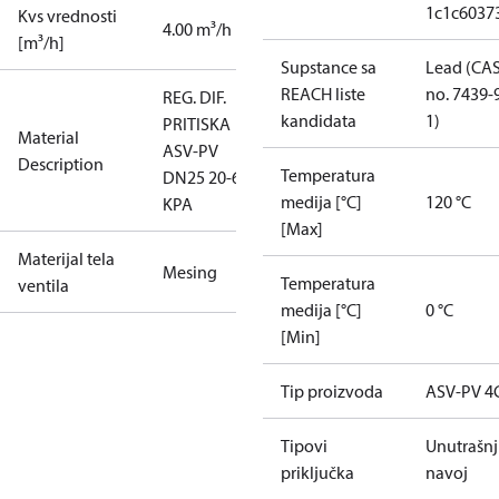
1c1c6037
Kvs vrednosti
4.00 m³/h
[m³/h]
Supstance sa
Lead (CA
REACH liste
no. 7439-
REG. DIF.
kandidata
1)
PRITISKA
Material
ASV-PV
Description
Temperatura
DN25 20-60
medija [°C]
120 °C
KPA
[Max]
Materijal tela
Mesing
Temperatura
ventila
medija [°C]
0 °C
[Min]
Tip proizvoda
ASV-PV 4
Tipovi
Unutrašnj
priključka
navoj