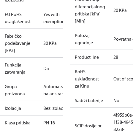
diferencijalnog
20 KPa
pritiska [kPa]
EU RoHS
Yes with
[Min]
usaglašenost
exemptions
Položaj
Fabričko
Povratna 
ugradnje
podešavanje
30 KPa
[kPa]
Product line
28
Funkcija
Da
RoHS
zatvaranja
usklađenost
Out of sc
za Kinu
Grupa
Automatsko
proizvoda
balansiranje
Sadrži baterije
No
Izolacija
Bez izolacije
4f955b0e
1f38-4945
Klasa pritiska
PN 16
SCIP dosije br.
8238-