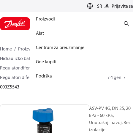
LANGUAGE
SR
Prijavite se
Proizvodi
Alat
Centrum za preuzimanje
Home
Proizvodi
Climate Solutions za grejanje
Hidrauličko balansiranje i regulacija
Gde kupiti
Regulator diferencijalnog pritiska
Podrška
Regulatori diferencijalnog pritiska
ASV-PV
ASV-PV 4 gen
003Z5543
ASV-PV 4G, DN 25, 20
kPa - 60 kPa,
Unutrašnji navoj, Bez
izolacije