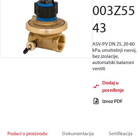
003Z55
43
ASV-PV DN 25, 20-60
kPa, unutrašnji navoj,
bez izolacije,
automatski balansni
ventili
Dodaj u
poređenje
Izvoz PDF
Podaci o proizvodu
Dokumentacija
Sertifikacija