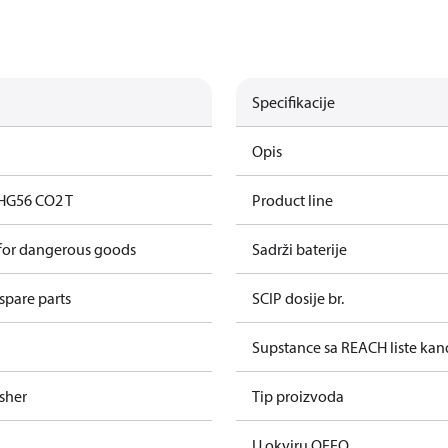
Specifikacije
Opis
HG56 CO2 T
Product line
 for dangerous goods
Sadrži baterije
spare parts
SCIP dosije br.
Supstance sa REACH liste kan
sher
Tip proizvoda
U okviru OEEO