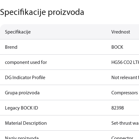
Specifikacije proizvoda
Specifikacije
Vrednost
Brend
BOCK
component used for
HG56 CO2 LT
DG Indicator Profile
Not relevant
Grupa proizvoda
Compressors 
Legacy BOCK ID
82398
Material Description
Set-thrust wa
Naziv proizvoda
Connector