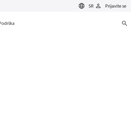
SR
Prijavite se
Podrška