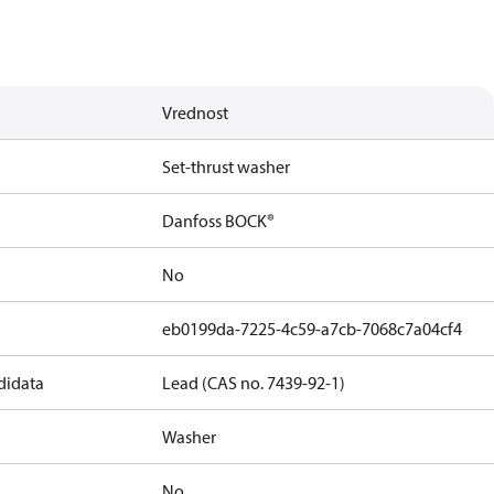
Vrednost
Set-thrust washer
Danfoss BOCK®
No
eb0199da-7225-4c59-a7cb-7068c7a04cf4
didata
Lead (CAS no. 7439-92-1)
Washer
No