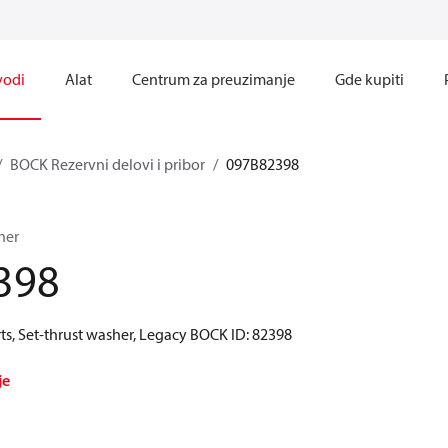
vodi
Alat
Centrum za preuzimanje
Gde kupiti
BOCK Rezervni delovi i pribor
097B82398
her
398
ts, Set-thrust washer, Legacy BOCK ID: 82398
je