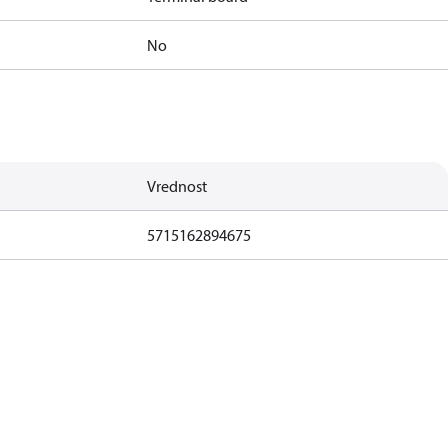
No
Vrednost
5715162894675