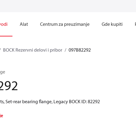
vodi
Alat
Centrum za preuzimanje
Gde kupiti
BOCK Rezervni delovi i pribor
097B82292
nge
292
s, Set-rear bearing flange, Legacy BOCK ID: 82292
je