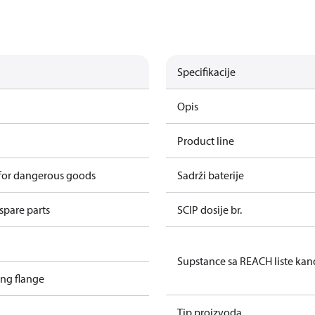
Specifikacije
Opis
Product line
 for dangerous goods
Sadrži baterije
spare parts
SCIP dosije br.
Supstance sa REACH liste kan
ing flange
Tip proizvoda