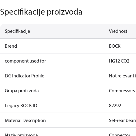
Specifikacije proizvoda
Specifikacije
Vrednost
Brend
BOCK
component used for
HG12 CO2
DG Indicator Profile
Not relevant
Grupa proizvoda
Compressors 
Legacy BOCK ID
82292
Material Description
Set-rear bear
Naziv proizvoda
Connector