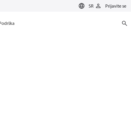
SR
Prijavite se
Podrška