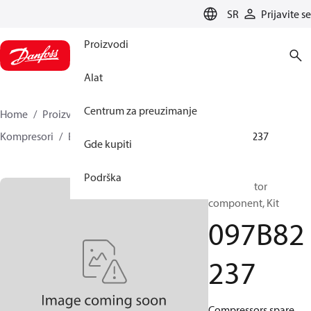
LANGUAGE
SR
Prijavite se
Proizvodi
Alat
Centrum za preuzimanje
Home
Proizvodi
Climate Solutions za grejanje
Kompresori
BOCK Rezervni delovi i pribor
097B82237
Gde kupiti
Podrška
BOCK, Motor
component, Kit
097B82
237
Compressors spare