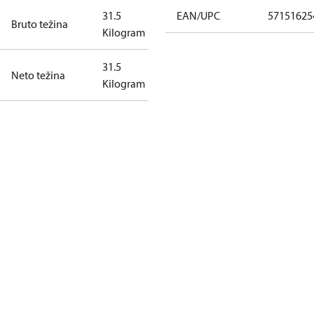
31.5
EAN/UPC
57151625
Bruto težina
Kilogram
31.5
Neto težina
Kilogram