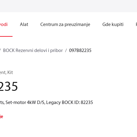
vodi
Alat
Centrum za preuzimanje
Gde kupiti
BOCK Rezervni delovi i pribor
097B82235
t, Kit
235
ts, Set-motor 4kW D/S, Legacy BOCK ID: 82235
je