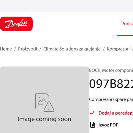
Proiz
Home
Proizvodi
Climate Solutions za grejanje
Kompresori
BOCK, Motor componen
097B82
Compressors spare par
Dodaj u poređen
Izvoz PDF