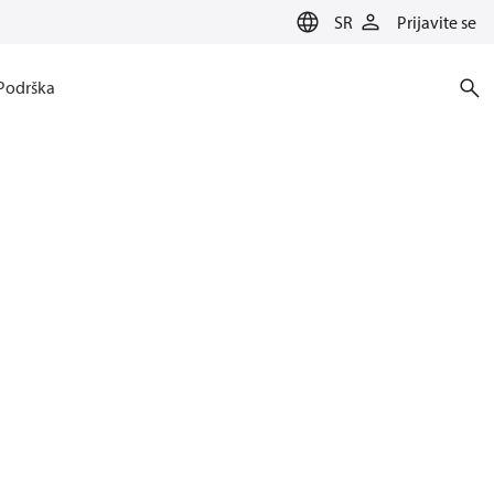
SR
Prijavite se
Podrška