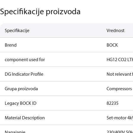
Specifikacije proizvoda
Specifikacije
Vrednost
Brend
BOCK
component used for
HG12 CO2 LT
DG Indicator Profile
Not relevant
Grupa proizvoda
Compressors 
Legacy BOCK ID
82235
Material Description
Set-motor 4
Napajanje
230/400V 50H