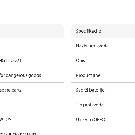
Specifikacije
Naziv proizvoda
HG12 CO2 T
Opis
 for dangerous goods
Product line
spare parts
Sadrži baterije
Tip proizvoda
kW D/S
U okviru OEEO
z (280/460V 60Hz)