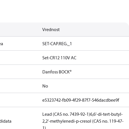
Vrednost
ea
SET-CAP.REG._1
Set-CR12 110V AC
Danfoss BOCK®
No
e5323742-fb09-4f29-87f7-546dacdbee9f
Lead (CAS no. 7439-92-1)
6,6'-di-tert-butyl-
didata
2,2'-methylenedi-p-cresol (CAS no. 119-47-
1)