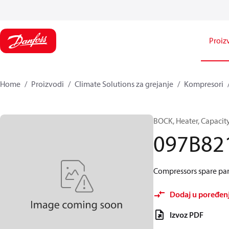
Proiz
Home
Proizvodi
Climate Solutions za grejanje
Kompresori
BOCK, Heater, Capacit
097B82
Compressors spare par
Dodaj u poređen
Izvoz PDF