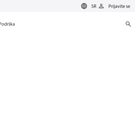
SR
Prijavite se
Podrška