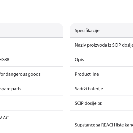
Specifikacije
Naziv proizvoda iz SCIP dosij
HG88
Opis
 for dangerous goods
Product line
spare parts
Sadrži baterije
SCIP dosije br.
V AC
Supstance sa REACH liste kan