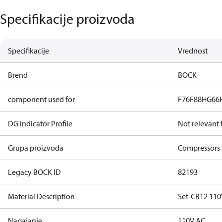
Specifikacije proizvoda
Specifikacije
Vrednost
Brend
BOCK
component used for
F76
F88
HG66
DG Indicator Profile
Not relevant
Grupa proizvoda
Compressors 
Legacy BOCK ID
82193
Material Description
Set-CR12 110
Napajanje
110V AC