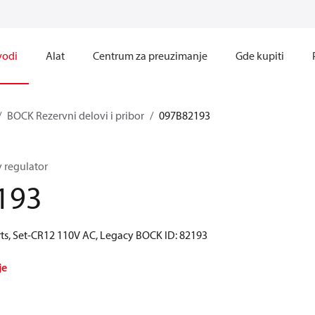
vodi
Alat
Centrum za preuzimanje
Gde kupiti
BOCK Rezervni delovi i pribor
097B82193
y regulator
193
ts, Set-CR12 110V AC, Legacy BOCK ID: 82193
je