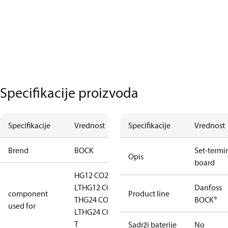
Specifikacije proizvoda
Specifikacije
Vrednost
Specifikacije
Vrednost
Brend
BOCK
Set-termi
Opis
board
HG12 CO2
LT
HG12 CO2
Danfoss
component
Product line
T
HG24 CO2
BOCK®
used for
LT
HG24 CO2
T
Sadrži baterije
No