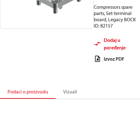
Compressors spare
parts, Set-terminal
board, Legacy BOCK
ID: 82157
Dodaj u
poređenje
Izvoz PDF
Podaci o proizvodu
Vizuali