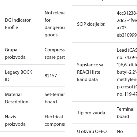
Not relevant
4cc31238
DG Indicator
for
2dc3-4f9e
SCIP dosije br.
Profile
dangerous
a703-
goods
eb310999
Grupa
Compressors
Lead (CA
proizvoda
spare parts
no. 7439-
Supstance sa
1)
6,6'-di-t
Legacy BOCK
REACH liste
butyl-2,2'
82157
ID
kandidata
methylen
p-cresol 
no. 119-4
Material
Set-terminal
Description
board
Terminal
Tip proizvoda
board
Naziv
Electrical
proizvoda
component
U okviru OEEO
No