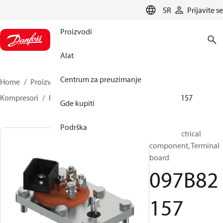
LANGUAGE
SR
Prijavite se
Proizvodi
Alat
Centrum za preuzimanje
Home
Proizvodi
Climate Solutions za grejanje
Kompresori
BOCK Rezervni delovi i pribor
097B82157
Gde kupiti
Podrška
BOCK, Electrical
component, Terminal
board
097B82
157